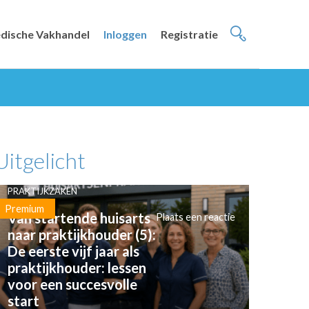
dische Vakhandel
Inloggen
Registratie
Uitgelicht
PRAKTIJKZAKEN
Premium
Van startende huisarts
Plaats een reactie
naar praktijkhouder (5):
De eerste vijf jaar als
praktijkhouder: lessen
voor een succesvolle
start