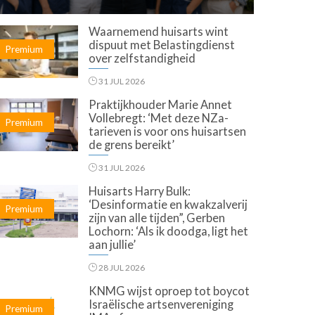
Waarnemend huisarts wint
dispuut met Belastingdienst
Premium
over zelfstandigheid
31 JUL 2026
Praktijkhouder Marie Annet
Vollebregt: ‘Met deze NZa-
Premium
tarieven is voor ons huisartsen
de grens bereikt’
31 JUL 2026
Huisarts Harry Bulk:
‘Desinformatie en kwakzalverij
Premium
zijn van alle tijden”, Gerben
Lochorn: ‘Als ik doodga, ligt het
aan jullie’
28 JUL 2026
KNMG wijst oproep tot boycot
Israëlische artsenvereniging
Premium