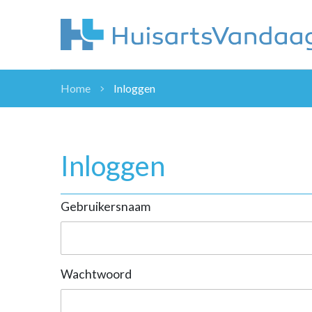
Home
Inloggen
NIEUWS
NIEUWS
OVERHEID
Inloggen
WETENSCHAP
ZORGVERZEK
Gebruikersnaam
ICT
NASCHOLINGEN
DOSSIER
ENQUÊTES
Wachtwoord
NHG
LHV