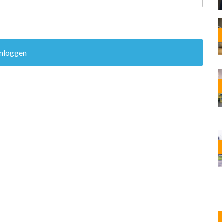
OST
EN
N
ANDEL