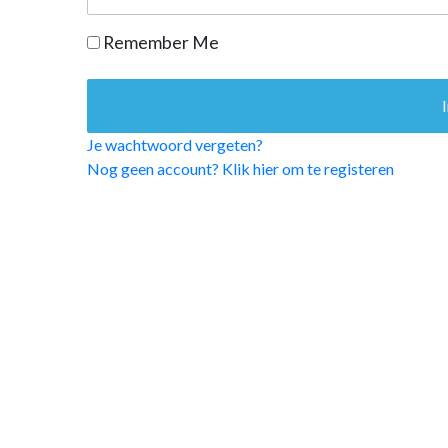
OPINIE
Remember Me
HUISARTSENP
PRAKTIJKZAK
TARIEVEN
VPHUISARTSE
Je wachtwoord vergeten?
MEDISCHE VAKH
Nog geen account? Klik hier om te registeren
INLOGGEN
REGISTRATIE