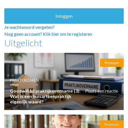
HUISARTSENPOST
PRAKTIJKZAKEN
TARIEVEN
VPHUISARTSEN
Je wachtwoord vergeten?
MEDISCHE VAKHANDEL
Nog geen account? Klik hier om te registeren
Uitgelicht
INLOGGEN
REGISTRATIE
Premium
PRAKTIJKZAKEN
Goodwill bij praktijkovername (3):
Plaats een reactie
Wat is een huisartsenpraktijk
eigenlijk waard?
Premium