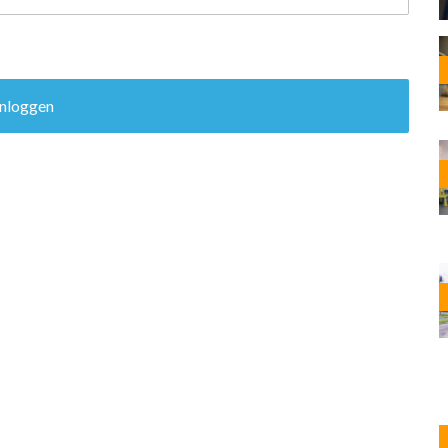
OST
EN
N
ANDEL