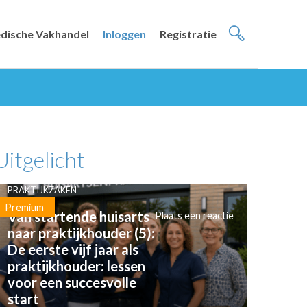
dische Vakhandel
Inloggen
Registratie
Uitgelicht
PRAKTIJKZAKEN
Premium
Van startende huisarts
Plaats een reactie
naar praktijkhouder (5):
De eerste vijf jaar als
praktijkhouder: lessen
voor een succesvolle
start