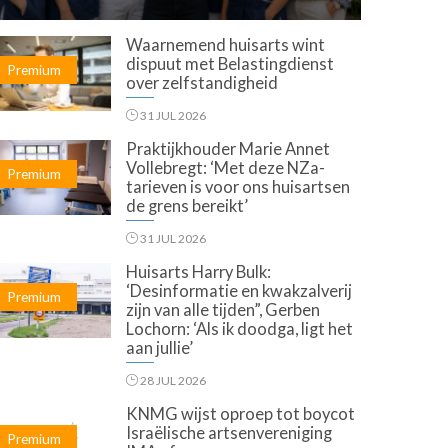
Waarnemend huisarts wint
dispuut met Belastingdienst
Premium
over zelfstandigheid
31 JUL 2026
Praktijkhouder Marie Annet
Vollebregt: ‘Met deze NZa-
Premium
tarieven is voor ons huisartsen
de grens bereikt’
31 JUL 2026
Huisarts Harry Bulk:
‘Desinformatie en kwakzalverij
Premium
zijn van alle tijden”, Gerben
Lochorn: ‘Als ik doodga, ligt het
aan jullie’
28 JUL 2026
KNMG wijst oproep tot boycot
Israëlische artsenvereniging
Premium