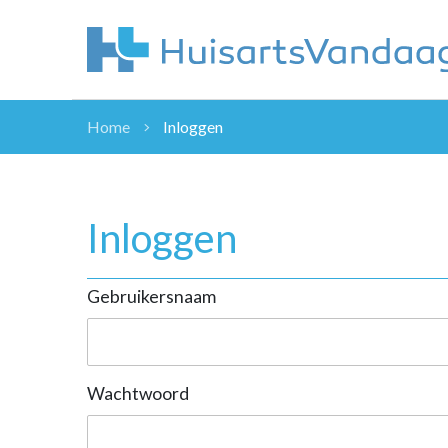
Home
Inloggen
NIEUWS
NIEUWS
OVERHEID
Inloggen
WETENSCHAP
ZORGVERZEK
Gebruikersnaam
ICT
NASCHOLINGEN
DOSSIER
ENQUÊTES
Wachtwoord
NHG
LHV