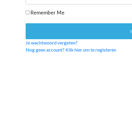
OPINIE
Remember Me
HUISARTSENP
PRAKTIJKZAK
TARIEVEN
VPHUISARTSE
Je wachtwoord vergeten?
MEDISCHE VAKH
Nog geen account? Klik hier om te registeren
INLOGGEN
REGISTRATIE