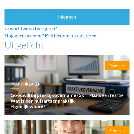
HUISARTSENPOST
PRAKTIJKZAKEN
TARIEVEN
VPHUISARTSEN
Je wachtwoord vergeten?
MEDISCHE VAKHANDEL
Nog geen account? Klik hier om te registeren
Uitgelicht
INLOGGEN
REGISTRATIE
Premium
PRAKTIJKZAKEN
Goodwill bij praktijkovername (3):
Plaats een reactie
Wat is een huisartsenpraktijk
eigenlijk waard?
Premium