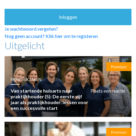
HUISARTSENPOST
PRAKTIJKZAKEN
TARIEVEN
VPHUISARTSEN
Je wachtwoord vergeten?
MEDISCHE VAKHANDEL
Nog geen account? Klik hier om te registeren
Uitgelicht
INLOGGEN
REGISTRATIE
Premium
PRAKTIJKZAKEN
Van startende huisarts naar
Plaats een reactie
praktijkhouder (5): De eerste vijf
jaar als praktijkhouder: lessen voor
een succesvolle start
Premium