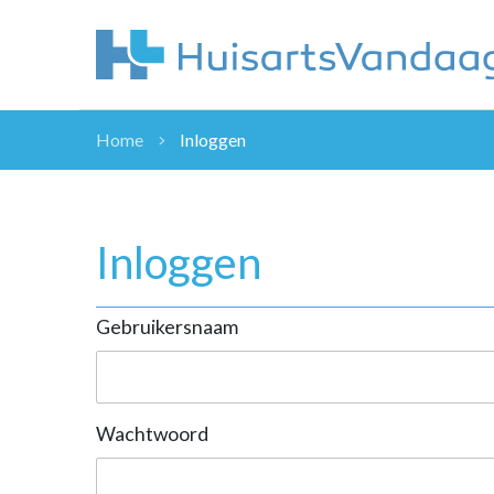
Home
Inloggen
NIEUWS
NIEUWS
OVERHEID
Inloggen
WETENSCHAP
ZORGVERZEK
Gebruikersnaam
ICT
NASCHOLINGEN
DOSSIER
ENQUÊTES
Wachtwoord
NHG
LHV