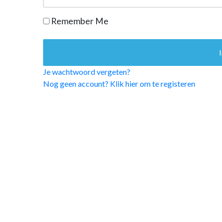
OPINIE
Remember Me
HUISARTSENP
PRAKTIJKZAK
TARIEVEN
VPHUISARTSE
Je wachtwoord vergeten?
MEDISCHE VAKH
Nog geen account? Klik hier om te registeren
INLOGGEN
REGISTRATIE