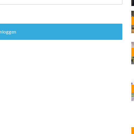
OST
EN
N
ANDEL