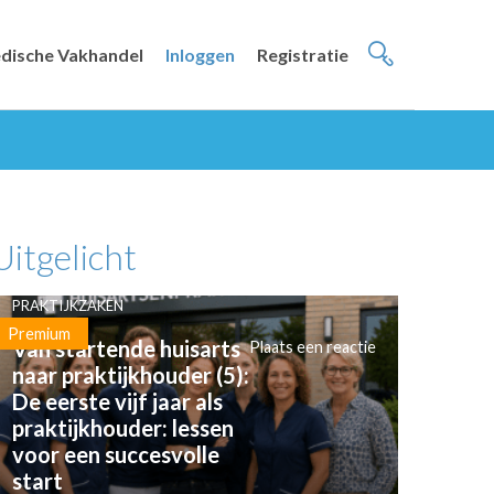
dische Vakhandel
Inloggen
Registratie
Uitgelicht
PRAKTIJKZAKEN
Premium
Van startende huisarts
Plaats een reactie
naar praktijkhouder (5):
De eerste vijf jaar als
praktijkhouder: lessen
voor een succesvolle
start