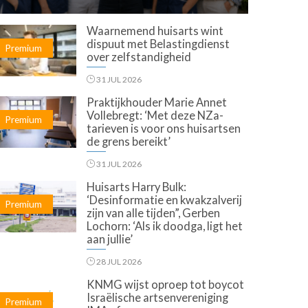
Waarnemend huisarts wint
dispuut met Belastingdienst
Premium
over zelfstandigheid
31 JUL 2026
Praktijkhouder Marie Annet
Vollebregt: ‘Met deze NZa-
Premium
tarieven is voor ons huisartsen
de grens bereikt’
31 JUL 2026
Huisarts Harry Bulk:
‘Desinformatie en kwakzalverij
Premium
zijn van alle tijden”, Gerben
Lochorn: ‘Als ik doodga, ligt het
aan jullie’
28 JUL 2026
KNMG wijst oproep tot boycot
Israëlische artsenvereniging
Premium