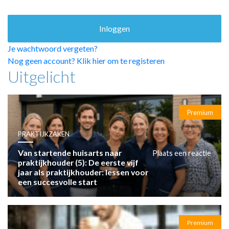
HUISARTSENPOST
PRAKTIJKZAKEN
TARIEVEN
VPHUISARTSEN
Je wachtwoord vergeten?
MEDISCHE VAKHANDEL
Nog geen account? Klik hier om te registeren
Uitgelicht
INLOGGEN
REGISTRATIE
Premium
PRAKTIJKZAKEN
Van startende huisarts naar
Plaats een reactie
praktijkhouder (5): De eerste vijf
jaar als praktijkhouder: lessen voor
een succesvolle start
Premium