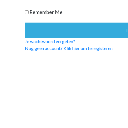
OPINIE
Remember Me
HUISARTSENP
PRAKTIJKZAK
TARIEVEN
VPHUISARTSE
Je wachtwoord vergeten?
MEDISCHE VAKH
Nog geen account? Klik hier om te registeren
INLOGGEN
REGISTRATIE