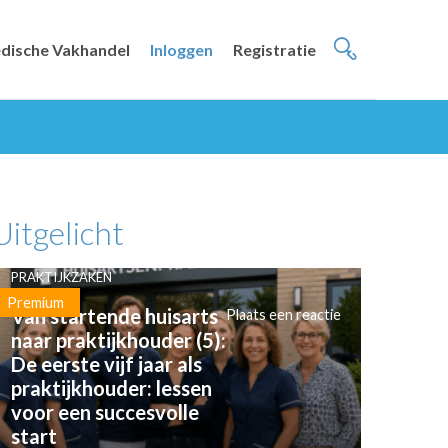
dische Vakhandel
Inloggen
Registratie
Uitgelicht
PRAKTIJKZAKEN
Premium
Van startende huisarts
Plaats een reactie
naar praktijkhouder (5):
De eerste vijf jaar als
praktijkhouder: lessen
voor een succesvolle
start