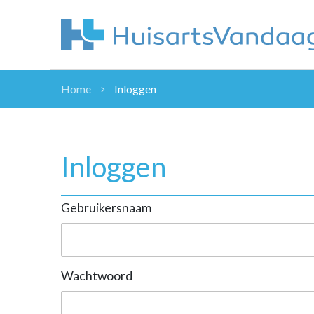
Home
Inloggen
NIEUWS
NIEUWS
OVERHEID
Inloggen
WETENSCHAP
ZORGVERZEK
Gebruikersnaam
ICT
NASCHOLINGEN
DOSSIER
ENQUÊTES
Wachtwoord
NHG
LHV