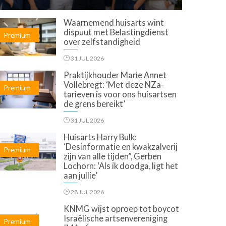
Waarnemend huisarts wint
dispuut met Belastingdienst
Premium
over zelfstandigheid
31 JUL 2026
Praktijkhouder Marie Annet
Vollebregt: ‘Met deze NZa-
Premium
tarieven is voor ons huisartsen
de grens bereikt’
31 JUL 2026
Huisarts Harry Bulk:
‘Desinformatie en kwakzalverij
Premium
zijn van alle tijden”, Gerben
Lochorn: ‘Als ik doodga, ligt het
aan jullie’
28 JUL 2026
KNMG wijst oproep tot boycot
Israëlische artsenvereniging
Premium