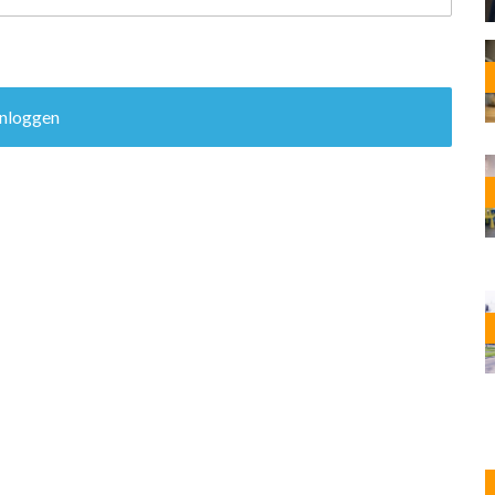
OST
EN
N
ANDEL