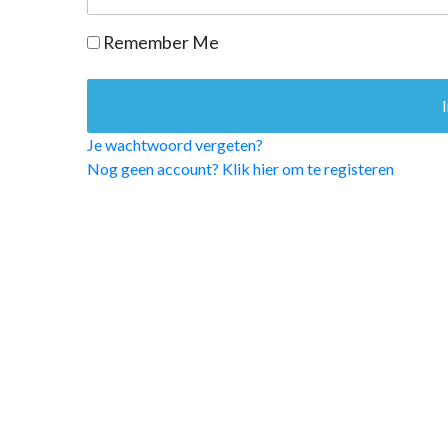
OPINIE
Remember Me
HUISARTSENP
PRAKTIJKZAK
TARIEVEN
VPHUISARTSE
Je wachtwoord vergeten?
MEDISCHE VAKH
Nog geen account? Klik hier om te registeren
INLOGGEN
REGISTRATIE