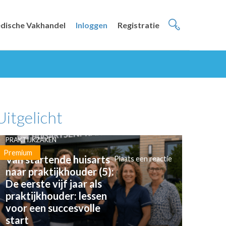
dische Vakhandel
Inloggen
Registratie
Uitgelicht
PRAKTIJKZAKEN
Premium
Van startende huisarts
Plaats een reactie
naar praktijkhouder (5):
De eerste vijf jaar als
praktijkhouder: lessen
voor een succesvolle
start