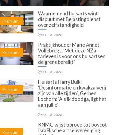
Waarnemend huisarts wint
dispuut met Belastingdienst
Premium
over zelfstandigheid
31 JUL 2026
Praktijkhouder Marie Annet
Vollebregt: ‘Met deze NZa-
Premium
tarieven is voor ons huisartsen
de grens bereikt’
31 JUL 2026
Huisarts Harry Bulk:
‘Desinformatie en kwakzalverij
Premium
zijn van alle tijden”, Gerben
Lochorn: ‘Als ik doodga, ligt het
aan jullie’
28 JUL 2026
KNMG wijst oproep tot boycot
Israëlische artsenvereniging
Premium