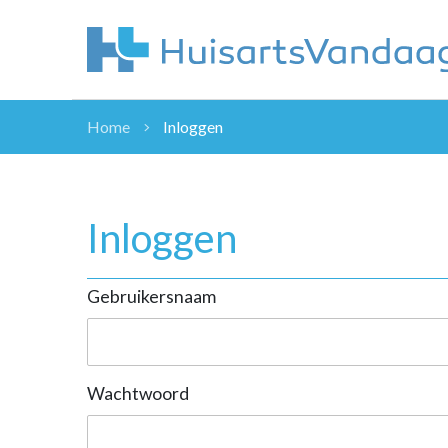
Home
Inloggen
NIEUWS
NIEUWS
OVERHEID
Inloggen
WETENSCHAP
ZORGVERZEK
Gebruikersnaam
ICT
NASCHOLINGEN
DOSSIER
ENQUÊTES
Wachtwoord
NHG
LHV