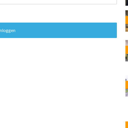
OST
EN
N
ANDEL