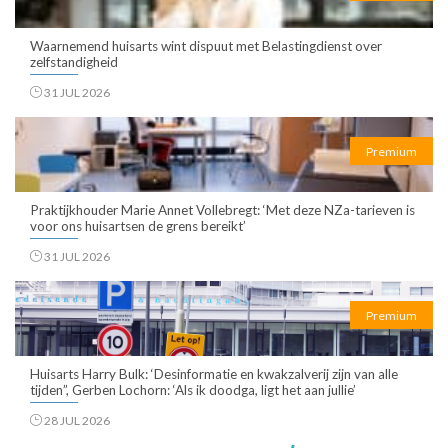
Waarnemend huisarts wint dispuut met Belastingdienst over
zelfstandigheid
31 JUL 2026
Premium
Praktijkhouder Marie Annet Vollebregt: ‘Met deze NZa-tarieven is
voor ons huisartsen de grens bereikt’
31 JUL 2026
Premium
Huisarts Harry Bulk: ‘Desinformatie en kwakzalverij zijn van alle
tijden”, Gerben Lochorn: ‘Als ik doodga, ligt het aan jullie’
28 JUL 2026