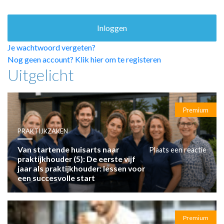
HUISARTSENPOST
PRAKTIJKZAKEN
TARIEVEN
VPHUISARTSEN
Je wachtwoord vergeten?
MEDISCHE VAKHANDEL
Nog geen account? Klik hier om te registeren
Uitgelicht
INLOGGEN
REGISTRATIE
Premium
PRAKTIJKZAKEN
Van startende huisarts naar
Plaats een reactie
praktijkhouder (5): De eerste vijf
jaar als praktijkhouder: lessen voor
een succesvolle start
Premium