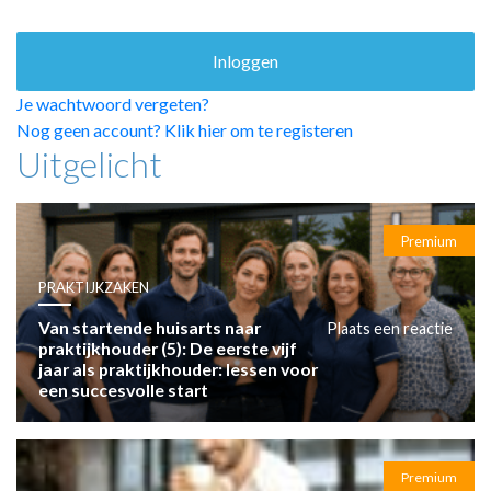
HUISARTSENPOST
PRAKTIJKZAKEN
TARIEVEN
VPHUISARTSEN
Je wachtwoord vergeten?
MEDISCHE VAKHANDEL
Nog geen account? Klik hier om te registeren
Uitgelicht
INLOGGEN
REGISTRATIE
Premium
PRAKTIJKZAKEN
Van startende huisarts naar
Plaats een reactie
praktijkhouder (5): De eerste vijf
jaar als praktijkhouder: lessen voor
een succesvolle start
Premium