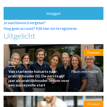
HUISARTSENPOST
PRAKTIJKZAKEN
TARIEVEN
VPHUISARTSEN
Je wachtwoord vergeten?
MEDISCHE VAKHANDEL
Nog geen account? Klik hier om te registeren
Uitgelicht
INLOGGEN
REGISTRATIE
Premium
PRAKTIJKZAKEN
Van startende huisarts naar
Plaats een reactie
praktijkhouder (5): De eerste vijf
jaar als praktijkhouder: lessen voor
een succesvolle start
Premium