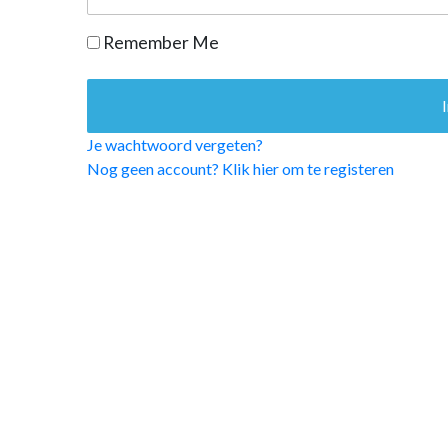
OPINIE
Remember Me
HUISARTSENP
PRAKTIJKZAK
TARIEVEN
VPHUISARTSE
Je wachtwoord vergeten?
MEDISCHE VAKH
Nog geen account? Klik hier om te registeren
INLOGGEN
REGISTRATIE