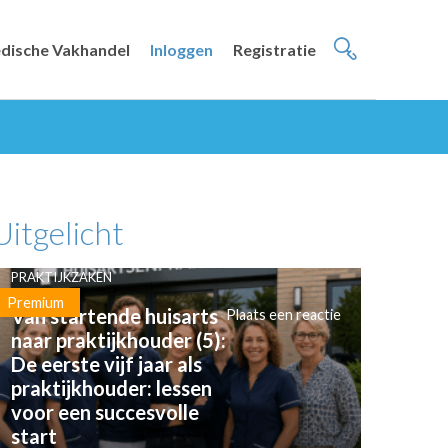
dische Vakhandel
Inloggen
Registratie
Uitgelicht
PRAKTIJKZAKEN
Premium
Van startende huisarts
Plaats een reactie
naar praktijkhouder (5):
De eerste vijf jaar als
praktijkhouder: lessen
voor een succesvolle
start