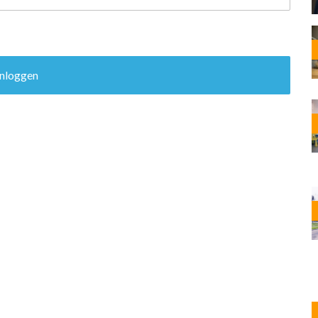
OST
EN
N
ANDEL