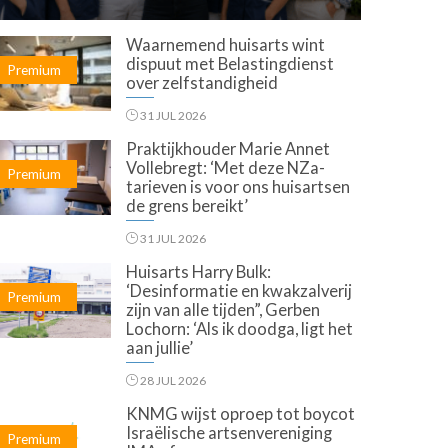
Waarnemend huisarts wint
dispuut met Belastingdienst
Premium
over zelfstandigheid
31 JUL 2026
Praktijkhouder Marie Annet
Vollebregt: ‘Met deze NZa-
Premium
tarieven is voor ons huisartsen
de grens bereikt’
31 JUL 2026
Huisarts Harry Bulk:
‘Desinformatie en kwakzalverij
Premium
zijn van alle tijden”, Gerben
Lochorn: ‘Als ik doodga, ligt het
aan jullie’
28 JUL 2026
KNMG wijst oproep tot boycot
Israëlische artsenvereniging
Premium