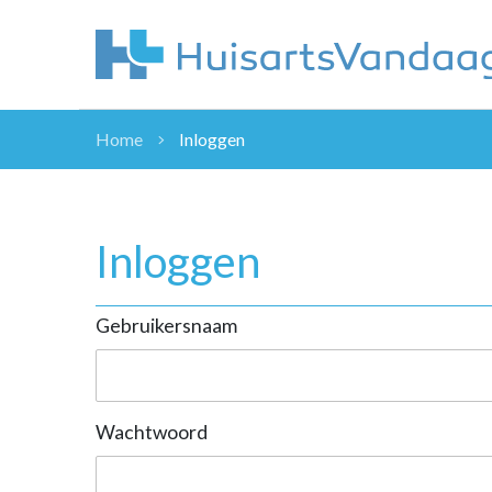
Home
Inloggen
NIEUWS
NIEUWS
OVERHEID
Inloggen
WETENSCHAP
ZORGVERZEK
Gebruikersnaam
ICT
NASCHOLINGEN
DOSSIER
ENQUÊTES
Wachtwoord
NHG
LHV