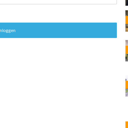
OST
EN
N
ANDEL