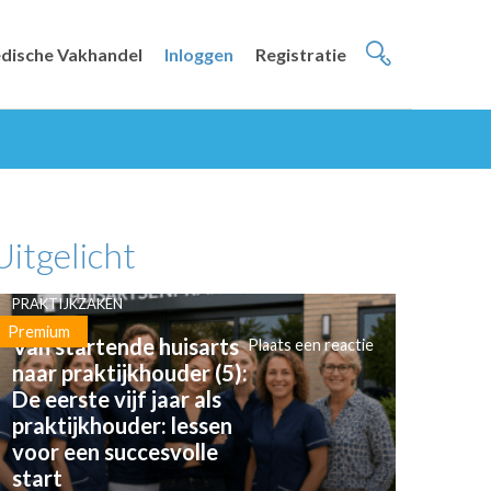
dische Vakhandel
Inloggen
Registratie
Uitgelicht
PRAKTIJKZAKEN
Premium
Van startende huisarts
Plaats een reactie
naar praktijkhouder (5):
De eerste vijf jaar als
praktijkhouder: lessen
voor een succesvolle
start