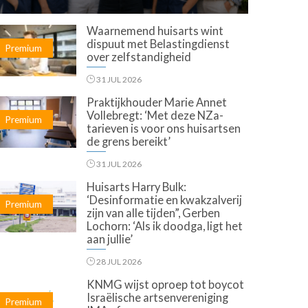
Waarnemend huisarts wint
dispuut met Belastingdienst
Premium
over zelfstandigheid
31 JUL 2026
Praktijkhouder Marie Annet
Vollebregt: ‘Met deze NZa-
Premium
tarieven is voor ons huisartsen
de grens bereikt’
31 JUL 2026
Huisarts Harry Bulk:
‘Desinformatie en kwakzalverij
Premium
zijn van alle tijden”, Gerben
Lochorn: ‘Als ik doodga, ligt het
aan jullie’
28 JUL 2026
KNMG wijst oproep tot boycot
Israëlische artsenvereniging
Premium