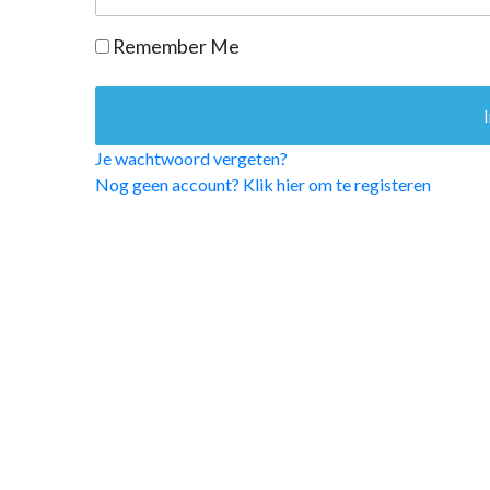
OPINIE
Remember Me
HUISARTSENP
PRAKTIJKZAK
TARIEVEN
VPHUISARTSE
Je wachtwoord vergeten?
MEDISCHE VAKH
Nog geen account? Klik hier om te registeren
INLOGGEN
REGISTRATIE