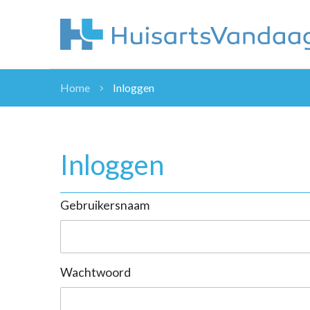
Home
Inloggen
NIEUWS
NIEUWS
OVERHEID
Inloggen
WETENSCHAP
ZORGVERZEK
Gebruikersnaam
ICT
NASCHOLINGEN
DOSSIER
ENQUÊTES
Wachtwoord
NHG
LHV