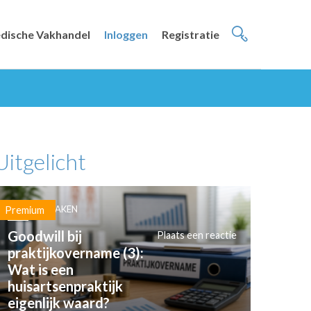
dische Vakhandel
Inloggen
Registratie
Uitgelicht
PRAKTIJKZAKEN
Premium
Goodwill bij
Plaats een reactie
praktijkovername (3):
Wat is een
huisartsenpraktijk
eigenlijk waard?