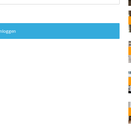
OST
EN
N
ANDEL