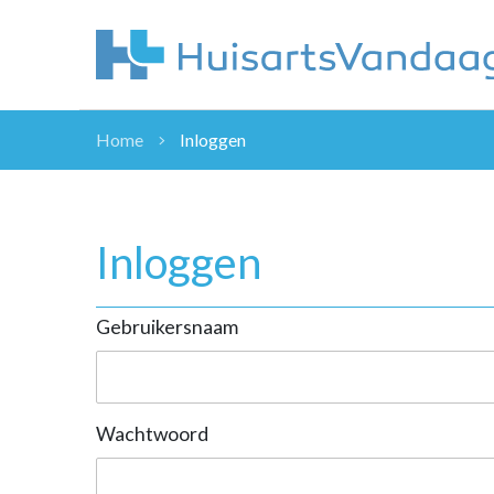
Home
Inloggen
NIEUWS
NIEUWS
OVERHEID
Inloggen
WETENSCHAP
ZORGVERZEK
Gebruikersnaam
ICT
NASCHOLINGEN
DOSSIER
ENQUÊTES
Wachtwoord
NHG
LHV