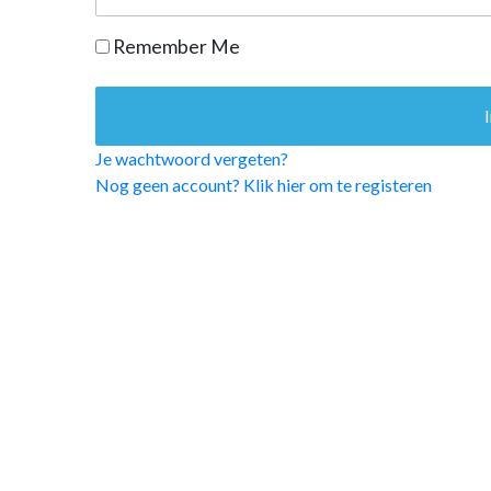
OPINIE
Remember Me
HUISARTSENP
PRAKTIJKZAK
TARIEVEN
VPHUISARTSE
Je wachtwoord vergeten?
MEDISCHE VAKH
Nog geen account? Klik hier om te registeren
INLOGGEN
REGISTRATIE