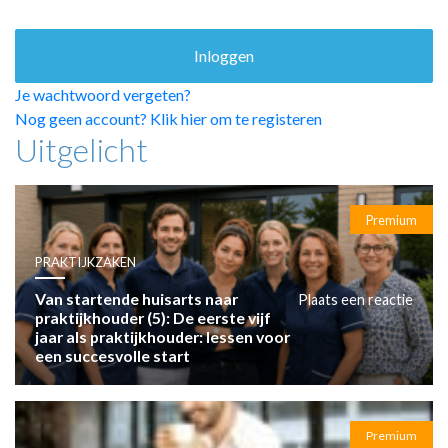
HUISARTSENPOST
PRAKTIJKZAKEN
TARIEVEN
VPHUISARTSEN
Je wachtwoord vergeten?
MEDISCHE VAKHANDEL
Nog geen account? Klik hier om te registeren
Uitgelicht
INLOGGEN
REGISTRATIE
Premium
PRAKTIJKZAKEN
Van startende huisarts naar
Plaats een reactie
praktijkhouder (5): De eerste vijf
jaar als praktijkhouder: lessen voor
een succesvolle start
Premium