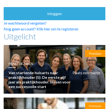
HUISARTSENPOST
PRAKTIJKZAKEN
TARIEVEN
VPHUISARTSEN
Je wachtwoord vergeten?
MEDISCHE VAKHANDEL
Nog geen account? Klik hier om te registeren
Uitgelicht
INLOGGEN
REGISTRATIE
Premium
PRAKTIJKZAKEN
Van startende huisarts naar
Plaats een reactie
praktijkhouder (5): De eerste vijf
jaar als praktijkhouder: lessen voor
een succesvolle start
Premium