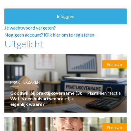
HUISARTSENPOST
PRAKTIJKZAKEN
TARIEVEN
VPHUISARTSEN
Je wachtwoord vergeten?
MEDISCHE VAKHANDEL
Nog geen account? Klik hier om te registeren
Uitgelicht
INLOGGEN
REGISTRATIE
Premium
PRAKTIJKZAKEN
Goodwill bij praktijkovername (3):
Plaats een reactie
Wat is een huisartsenpraktijk
eigenlijk waard?
Premium