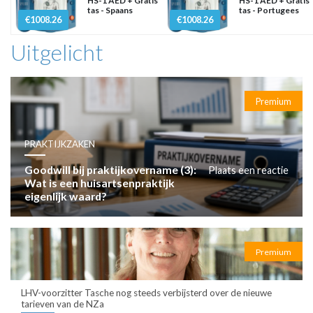
HS-1 AED + Gratis
HS-1 AED + Gratis
tas - Spaans
tas - Portugees
€1008.26
€1008.26
Uitgelicht
Premium
PRAKTIJKZAKEN
Goodwill bij praktijkovername (3):
Plaats een reactie
Wat is een huisartsenpraktijk
eigenlijk waard?
Premium
LHV-voorzitter Tasche nog steeds verbijsterd over de nieuwe
tarieven van de NZa