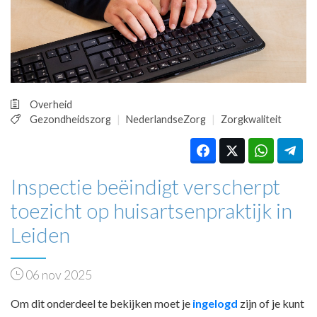
HUISARTSENPOST
PRAKTIJKZAKEN
TARIEVEN
VPHUISARTSEN
MEDISCHE VAKHANDEL
INLOGGEN
Overheid
REGISTRATIE
Gezondheidszorg
NederlandseZorg
Zorgkwaliteit
Inspectie beëindigt verscherpt
toezicht op huisartsenpraktijk in
Leiden
06 nov 2025
Om dit onderdeel te bekijken moet je
ingelogd
zijn of je kunt