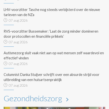
LHV-voorzitter Tasche nog steeds verbijsterd over de nieuwe
tarieven van de NZa
07 aug 2026
RVS-voorzitter Bussemaker: ‘Laat de zorg minder domineren
door protocollen en financiële prikkels’
07 aug 2026
Autismezorg sluit vaak niet aan op wat mensen zelf waardevol en
effectief vinden
07 aug 2026
Columnist Danka Stuijver schrijft over een absurde strijd voor
uitbreiding van een huisartsenpraktijk
07 aug 2026
Gezondheidszorg