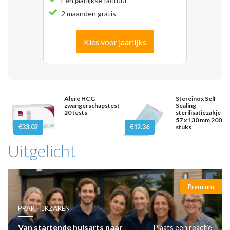
Eén jaarlijkse factuur
2 maanden gratis
Kies voor jaarlijks
Alere HCG
Stereinox Self-
zwangerschapstest
Sealing
20 tests
sterilisatiezakje
57 x 130 mm 200
€33.02
€12.36
stuks
Uitgelicht
Premium
PRAKTIJKZAKEN
Van startende huisarts naar
Plaats een reactie