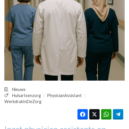
HUISARTSENPOST
PRAKTIJKZAKEN
TARIEVEN
VPHUISARTSEN
MEDISCHE VAKHANDEL
INLOGGEN
REGISTRATIE
Nieuws
Huisartsenzorg
PhysicianAssistant
WerkdrukInDeZorg