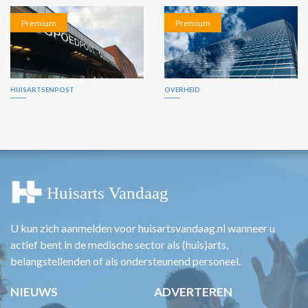
Premium
Premium
HUISARTSENPOST
OVERHEID
U kun zich aanmelden voor huisartsvandaag.nl wanneer u
actief bent in de medische sector als (huis)arts,
belangstellenden of als ondersteunend personeel.
NIEUWS
ADVERTEREN