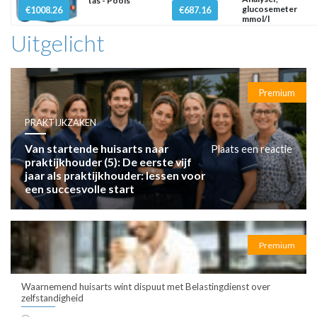
tas - Pools
glucosemeter
€1008.26
€687.16
mmol/l
Uitgelicht
Premium
PRAKTIJKZAKEN
Van startende huisarts naar
Plaats een reactie
praktijkhouder (5): De eerste vijf
jaar als praktijkhouder: lessen voor
een succesvolle start
Premium
Waarnemend huisarts wint dispuut met Belastingdienst over
zelfstandigheid