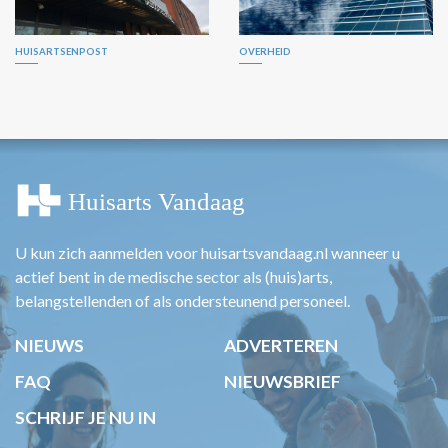
HUISARTSENPOST
OVERHEID
U kun zich aanmelden voor huisartsvandaag.nl wanneer u
actief bent in de medische sector als (huis)arts,
belangstellenden of als ondersteunend personeel.
NIEUWS
ADVERTEREN
FAQ
NIEUWSBRIEF
SCHRIJF JE NU IN