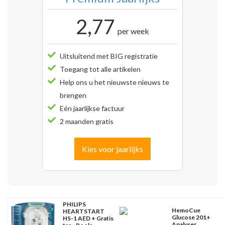
2,77
per week
Uitsluitend met BIG registratie
Toegang tot alle artikelen
Help ons u het nieuwste nieuws te
brengen
Eén jaarlijkse factuur
2 maanden gratis
Kies voor jaarlijks
PHILIPS
HemoCue
HEARTSTART
Glucose 201+
HS-1 AED + Gratis
Analyser,