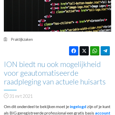
HUISARTSENPOST
PRAKTIJKZAKEN
TARIEVEN
VPHUISARTSEN
MEDISCHE VAKHANDEL
INLOGGEN
Praktijkzaken
REGISTRATIE
ION biedt nu ook mogelijkheid
voor geautomatiseerde
raadpleging van actuele huisarts
31 mrt 2021
Om dit onderdeel te bekijken moet je
ingelogd
zijn of je kunt
als BIG geregistreerde professional een gratis basis
account