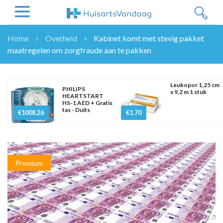
Home
Overheid
Kabinet komt met stevig pakket
maatregelen om zorgfraude aan te pakken
NIEUWS
NIEUWS
OVERHEID
Leukopor 1,25 cm
PHILIPS
x 9,2 m 1 stuk
HEARTSTART
WETENSCHAP
HS-1 AED + Gratis
tas - Duits
ZORGVERZEKERAARS
€1008.26
€1.70
ICT
NASCHOLINGEN
DOSSIER
Premium
ENQUÊTES
NHG
LHV
OPINIE