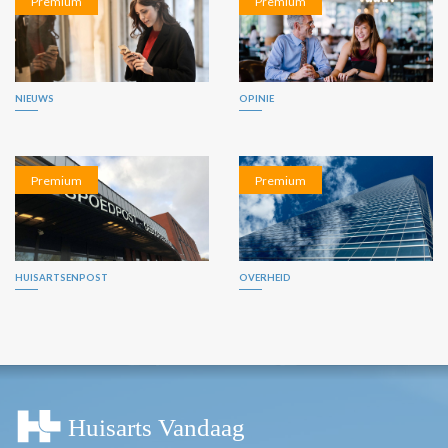
Premium
Premium
NIEUWS
OPINIE
Premium
Premium
HUISARTSENPOST
OVERHEID