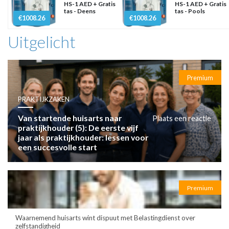
HS-1 AED + Gratis
HS-1 AED + Gratis
tas - Deens
tas - Pools
€1008.26
€1008.26
Uitgelicht
Premium
PRAKTIJKZAKEN
Van startende huisarts naar
Plaats een reactie
praktijkhouder (5): De eerste vijf
jaar als praktijkhouder: lessen voor
een succesvolle start
Premium
Waarnemend huisarts wint dispuut met Belastingdienst over
zelfstandigheid