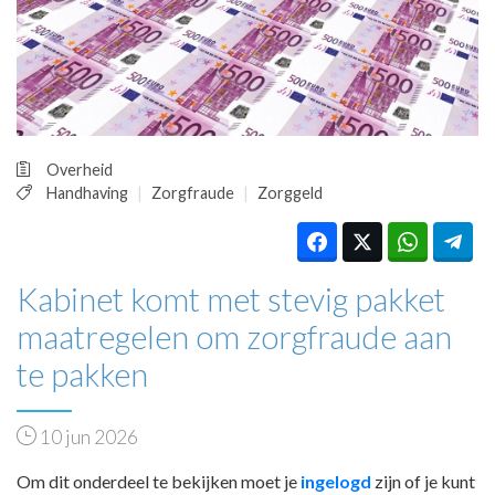
HUISARTSENPOST
PRAKTIJKZAKEN
TARIEVEN
VPHUISARTSEN
MEDISCHE VAKHANDEL
INLOGGEN
Overheid
REGISTRATIE
Handhaving
Zorgfraude
Zorggeld
Kabinet komt met stevig pakket
maatregelen om zorgfraude aan
te pakken
10 jun 2026
Om dit onderdeel te bekijken moet je
ingelogd
zijn of je kunt