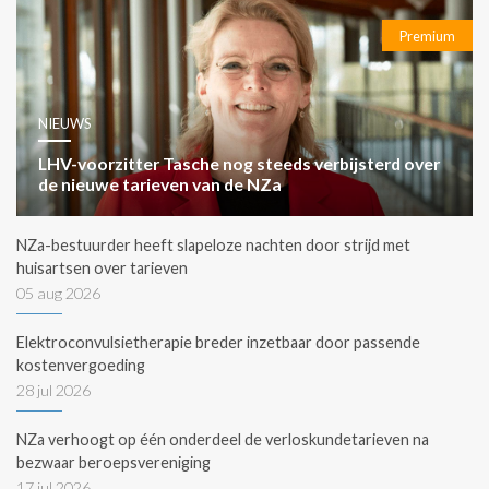
Premium
NIEUWS
LHV-voorzitter Tasche nog steeds verbijsterd over
de nieuwe tarieven van de NZa
NZa-bestuurder heeft slapeloze nachten door strijd met
huisartsen over tarieven
05 aug 2026
Elektroconvulsietherapie breder inzetbaar door passende
kostenvergoeding
28 jul 2026
NZa verhoogt op één onderdeel de verloskundetarieven na
bezwaar beroepsvereniging
17 jul 2026