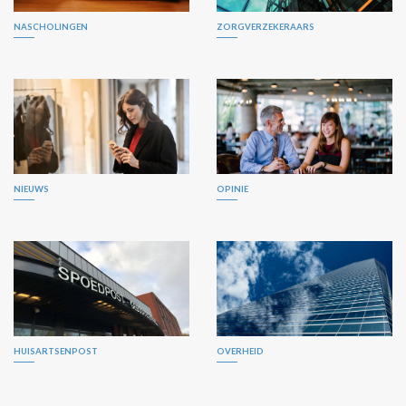
NASCHOLINGEN
ZORGVERZEKERAARS
NIEUWS
OPINIE
HUISARTSENPOST
OVERHEID