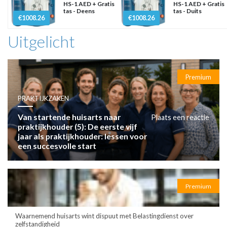
HS-1 AED + Gratis
HS-1 AED + Gratis
tas - Deens
tas - Duits
€1008.26
€1008.26
Uitgelicht
Premium
PRAKTIJKZAKEN
Van startende huisarts naar
Plaats een reactie
praktijkhouder (5): De eerste vijf
jaar als praktijkhouder: lessen voor
een succesvolle start
Premium
Waarnemend huisarts wint dispuut met Belastingdienst over
zelfstandigheid