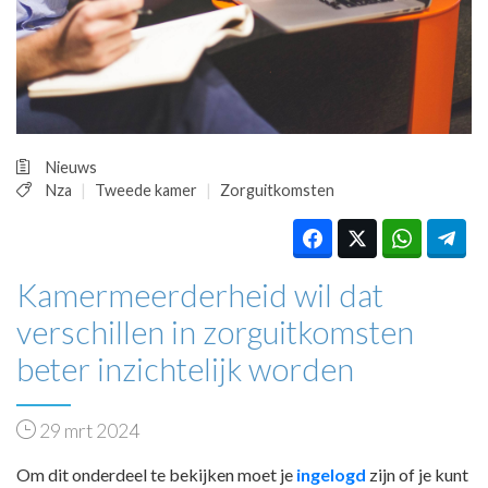
HUISARTSENPOST
PRAKTIJKZAKEN
TARIEVEN
VPHUISARTSEN
MEDISCHE VAKHANDEL
INLOGGEN
Nieuws
REGISTRATIE
Nza
Tweede kamer
Zorguitkomsten
Kamermeerderheid wil dat
verschillen in zorguitkomsten
beter inzichtelijk worden
29 mrt 2024
Om dit onderdeel te bekijken moet je
ingelogd
zijn of je kunt