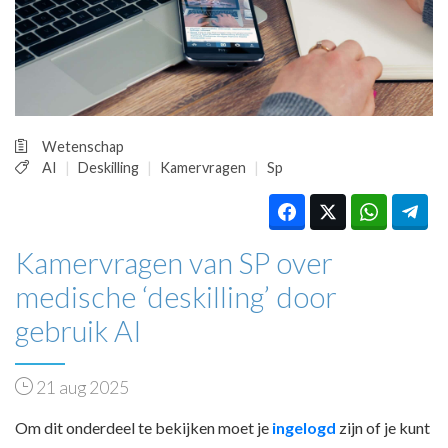
HUISARTSENPOST
PRAKTIJKZAKEN
TARIEVEN
VPHUISARTSEN
MEDISCHE VAKHANDEL
INLOGGEN
Wetenschap
REGISTRATIE
AI
Deskilling
Kamervragen
Sp
Kamervragen van SP over
medische ‘deskilling’ door
gebruik AI
21 aug 2025
Om dit onderdeel te bekijken moet je
ingelogd
zijn of je kunt