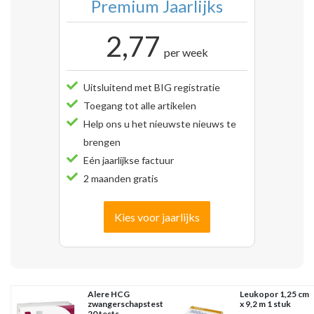
Premium Jaarlijks
2,77
per week
Uitsluitend met BIG registratie
Toegang tot alle artikelen
Help ons u het nieuwste nieuws te
brengen
Eén jaarlijkse factuur
2 maanden gratis
Kies voor jaarlijks
Alere HCG
Leukopor 1,25 cm
zwangerschapstest
x 9,2 m 1 stuk
20 tests