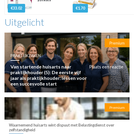
€33.02
€1.70
Uitgelicht
Premium
PRAKTIJKZAKEN
Van startende huisarts naar
Plaats een reactie
praktijkhouder (5): De eerste vijf
jaar als praktijkhouder: lessen voor
een succesvolle start
Premium
Waarnemend huisarts wint dispuut met Belastingdienst over
zelfstandigheid