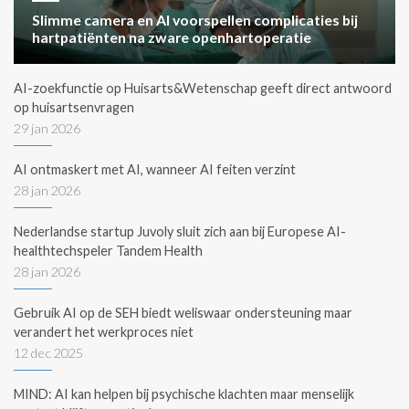
Slimme camera en AI voorspellen complicaties bij
hartpatiënten na zware openhartoperatie
AI-zoekfunctie op Huisarts&Wetenschap geeft direct antwoord
op huisartsenvragen
29 jan 2026
AI ontmaskert met AI, wanneer AI feiten verzint
28 jan 2026
Nederlandse startup Juvoly sluit zich aan bij Europese AI-
healthtechspeler Tandem Health
28 jan 2026
Gebruik AI op de SEH biedt weliswaar ondersteuning maar
verandert het werkproces niet
12 dec 2025
MIND: AI kan helpen bij psychische klachten maar menselijk