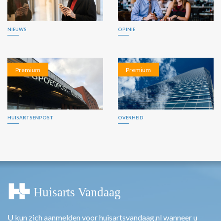
NIEUWS
OPINIE
Premium
Premium
HUISARTSENPOST
OVERHEID
U kun zich aanmelden voor huisartsvandaag.nl wanneer u