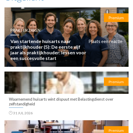
Premium
PRAKTIJKZAKEN
Van startende huisarts naar
Plaats een reactie
praktijkhouder (5): De eerste vijf
jaar als praktijkhouder: lessen voor
een succesvolle start
Premium
Waarnemend huisarts wint dispuut met Belastingdienst over
zelfstandigheid
31 JUL 2026
Premium