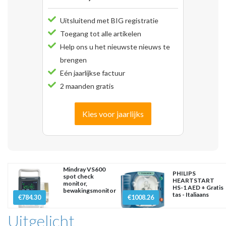
Uitsluitend met BIG registratie
Toegang tot alle artikelen
Help ons u het nieuwste nieuws te
brengen
Eén jaarlijkse factuur
2 maanden gratis
Kies voor jaarlijks
Mindray VS600
PHILIPS
spot check
HEARTSTART
monitor,
HS-1 AED + Gratis
bewakingsmonitor
tas - Italiaans
€784.30
€1008.26
Uitgelicht