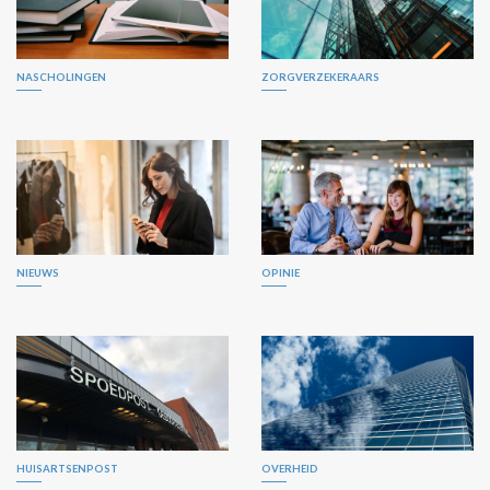
NASCHOLINGEN
ZORGVERZEKERAARS
NIEUWS
OPINIE
HUISARTSENPOST
OVERHEID