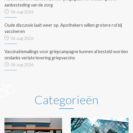
aanbesteding van de zorg
06 aug 2026
Oude discussie laait weer op. Apothekers willen grotere rol bij
vaccineren
06 aug 2026
Vaccinatiemailings voor griepcampagne kunnen al besteld worden
ondanks verlate levering griepvaccins
06 aug 2026
Categorieën