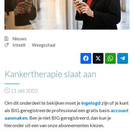
HUISARTSENPOST
PRAKTIJKZAKEN
TARIEVEN
VPHUISARTSEN
MEDISCHE VAKHANDEL
Nieuws
INLOGGEN
Inteelt
Weegschaal
REGISTRATIE
Kankertherapie slaat aan
11 okt 2003
Om dit onderdeel te bekijken moet je
ingelogd
zijn of je kunt
als BIG geregistreerde professional een gratis basis
account
aanmaken
. Ben je niet BIG geregistreerd, dan kun je
hieronder uit een van onze abonnementen kiezen.