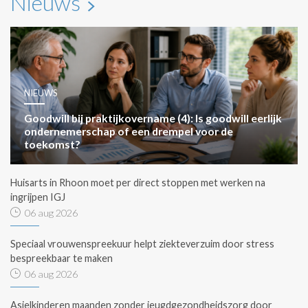
Nieuws
NIEUWS
Goodwill bij praktijkovername (4): Is goodwill eerlijk
ondernemerschap of een drempel voor de
toekomst?
Huisarts in Rhoon moet per direct stoppen met werken na
ingrijpen IGJ
06 aug 2026
Speciaal vrouwenspreekuur helpt ziekteverzuim door stress
bespreekbaar te maken
06 aug 2026
Asielkinderen maanden zonder jeugdgezondheidszorg door