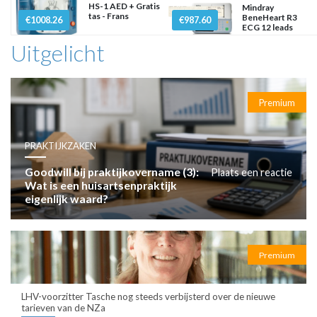
HS-1 AED + Gratis
Mindray
tas - Frans
BeneHeart R3
€1008.26
€987.60
ECG 12 leads
Uitgelicht
Premium
PRAKTIJKZAKEN
Goodwill bij praktijkovername (3):
Plaats een reactie
Wat is een huisartsenpraktijk
eigenlijk waard?
Premium
LHV-voorzitter Tasche nog steeds verbijsterd over de nieuwe
tarieven van de NZa