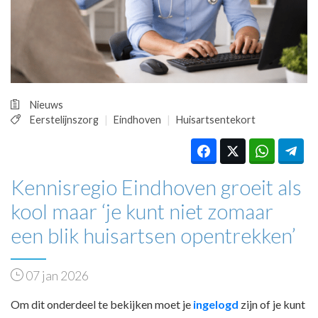
HUISARTSENPOST
PRAKTIJKZAKEN
TARIEVEN
VPHUISARTSEN
MEDISCHE VAKHANDEL
INLOGGEN
Nieuws
REGISTRATIE
Eerstelijnszorg
Eindhoven
Huisartsentekort
Kennisregio Eindhoven groeit als
kool maar ‘je kunt niet zomaar
een blik huisartsen opentrekken’
07 jan 2026
Om dit onderdeel te bekijken moet je
ingelogd
zijn of je kunt