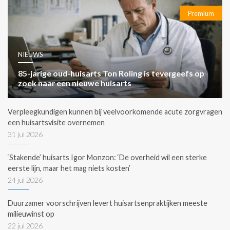
Premium
NIEUWS
85-jarige oud-huisarts Ton Roling is tevergeefs op
zoek naar een nieuwe huisarts
Verpleegkundigen kunnen bij veelvoorkomende acute zorgvragen
een huisartsvisite overnemen
31 jul 2026
‘Stakende’ huisarts Igor Monzon: ‘De overheid wil een sterke
eerste lijn, maar het mag niets kosten’
24 jul 2026
Duurzamer voorschrijven levert huisartsenpraktijken meeste
milieuwinst op
22 jul 2026