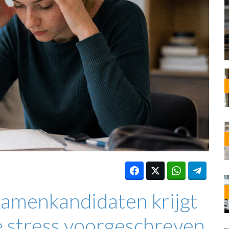
OST
EN
N
ANDEL
xamenkandidaten krijgt
e stress voorgeschreven