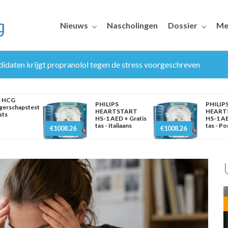
Nieuws
Nascholingen
Dossier
Me
idaten krijgt propranolol tegen de stress voorgeschreven
e HCG
PHILIPS
PHILIP
gerschapstest
HEARTSTART
HEART
sts
HS-1 AED + Gratis
HS-1 AE
tas - Italiaans
tas - P
€1008.26
€1008.26
ERAARS