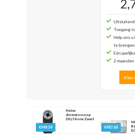
2,
Uitsluitend
Toegang tot
Help ons u
te brengen
Eén jaarlijk
2 maanden 
Kies 
Heine
dermatoscoop
DELTAone Zwart
Mi
Be
€949.59
€987.60
EC