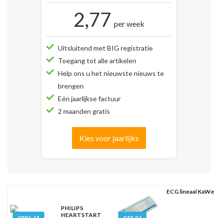
2,77
per week
Uitsluitend met BIG registratie
Toegang tot alle artikelen
Help ons u het nieuwste nieuws te
brengen
Eén jaarlijkse factuur
2 maanden gratis
Kies voor jaarlijks
ECG lineaal KaWe
PHILIPS
HEARTSTART