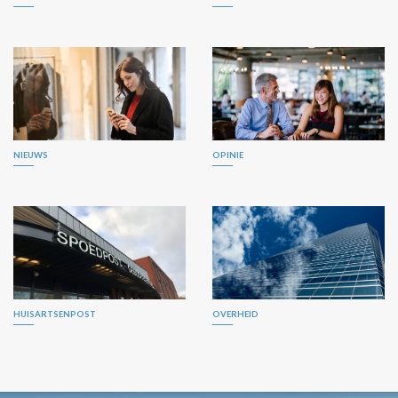
NIEUWS
OPINIE
HUISARTSENPOST
OVERHEID