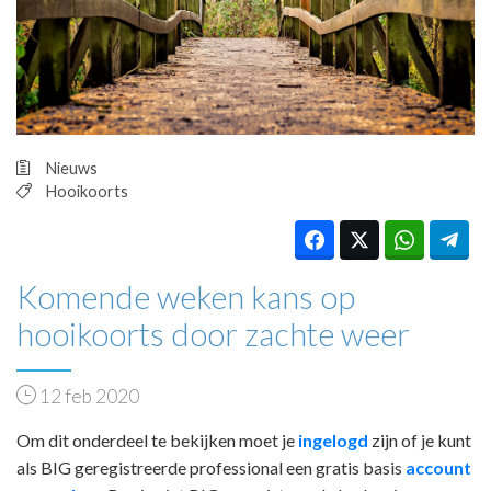
HUISARTSENPOST
PRAKTIJKZAKEN
TARIEVEN
VPHUISARTSEN
MEDISCHE VAKHANDEL
INLOGGEN
Nieuws
REGISTRATIE
Hooikoorts
Komende weken kans op
hooikoorts door zachte weer
12 feb 2020
Om dit onderdeel te bekijken moet je
ingelogd
zijn of je kunt
als BIG geregistreerde professional een gratis basis
account