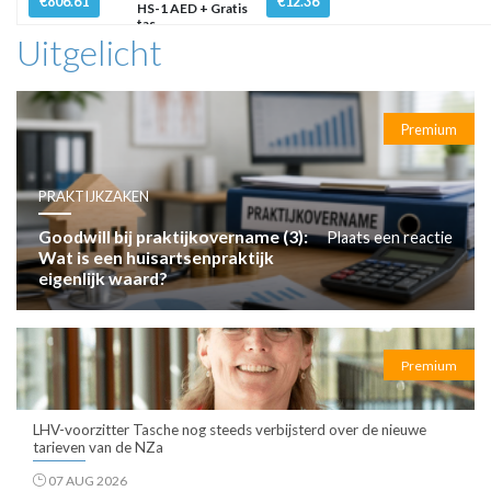
€806.61
€12.36
HS-1 AED + Gratis
tas
Uitgelicht
Premium
PRAKTIJKZAKEN
Goodwill bij praktijkovername (3):
Plaats een reactie
Wat is een huisartsenpraktijk
eigenlijk waard?
Premium
LHV-voorzitter Tasche nog steeds verbijsterd over de nieuwe
tarieven van de NZa
07 AUG 2026