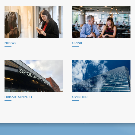
NIEUWS
OPINIE
HUISARTSENPOST
OVERHEID