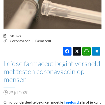
HUISARTSENPOST
PRAKTIJKZAKEN
TARIEVEN
VPHUISARTSEN
MEDISCHE VAKHANDEL
INLOGGEN
Nieuws
REGISTRATIE
Coronavaccin
Farmaceut
Leidse farmaceut begint versneld
met testen coronavaccin op
mensen
29 jul 2020
Om dit onderdeel te bekijken moet je
ingelogd
zijn of je kunt