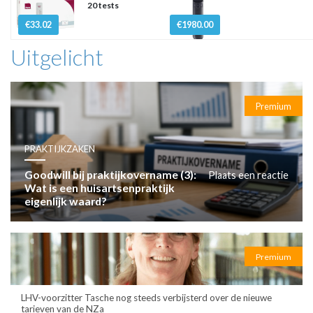
20 tests
€33.02
€1980.00
Uitgelicht
Premium
PRAKTIJKZAKEN
Goodwill bij praktijkovername (3):
Plaats een reactie
Wat is een huisartsenpraktijk
eigenlijk waard?
Premium
LHV-voorzitter Tasche nog steeds verbijsterd over de nieuwe
tarieven van de NZa