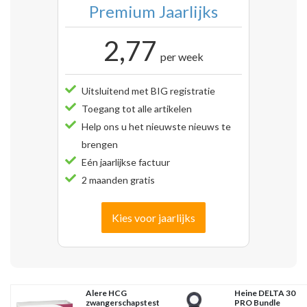
Premium Jaarlijks
2,77
per week
Uitsluitend met BIG registratie
Toegang tot alle artikelen
Help ons u het nieuwste nieuws te
brengen
Eén jaarlijkse factuur
2 maanden gratis
Kies voor jaarlijks
Alere HCG
Heine DELTA 30
zwangerschapstest
PRO Bundle