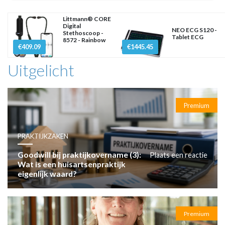
Littmann® CORE
Digital
NEO ECG S120 -
Stethoscoop -
Tablet ECG
8572 - Rainbow
€409.09
€1445.45
Uitgelicht
Premium
PRAKTIJKZAKEN
Goodwill bij praktijkovername (3):
Plaats een reactie
Wat is een huisartsenpraktijk
eigenlijk waard?
Premium