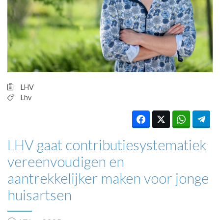
HUISARTSENPOST
PRAKTIJKZAKEN
TARIEVEN
VPHUISARTSEN
MEDISCHE VAKHANDEL
INLOGGEN
REGISTRATIE
LHV
Lhv
LHV gaat contributiesystematiek
vereenvoudigen en
aantrekkelijker maken voor jonge
huisartsen