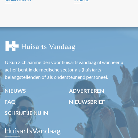
HUISARTSENPOST
OVERHEID
U kun zich aanmelden voor huisartsvandaag.nl wanneer u
actief bent in de medische sector als (huis)arts,
belangstellenden of als ondersteunend personeel.
NIEUWS
ADVERTEREN
FAQ
NIEUWSBRIEF
SCHRIJF JE NU IN
HuisartsVandaag