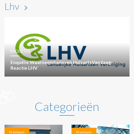
Lhv
ENQUÊTES
Enquête Waarneemtarieven HuisartsVandaag:
Reactie LHV
Categorieën
Premium
Premium