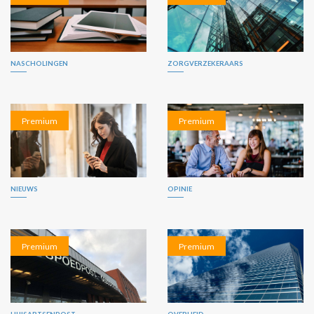
NASCHOLINGEN
ZORGVERZEKERAARS
Premium
Premium
NIEUWS
OPINIE
Premium
Premium