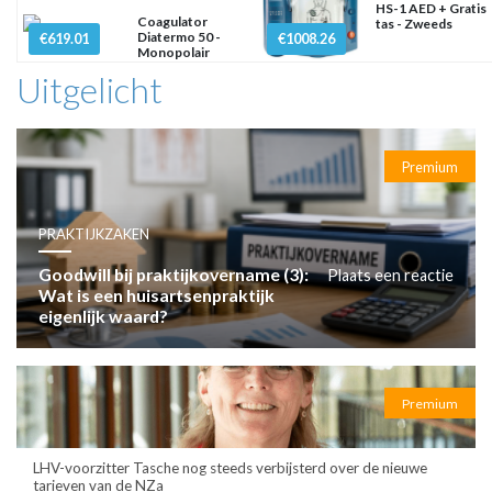
HS-1 AED + Gratis
Coagulator
tas - Zweeds
Diatermo 50 -
€619.01
€1008.26
Monopolair
Uitgelicht
Premium
PRAKTIJKZAKEN
Goodwill bij praktijkovername (3):
Plaats een reactie
Wat is een huisartsenpraktijk
eigenlijk waard?
Premium
LHV-voorzitter Tasche nog steeds verbijsterd over de nieuwe
tarieven van de NZa