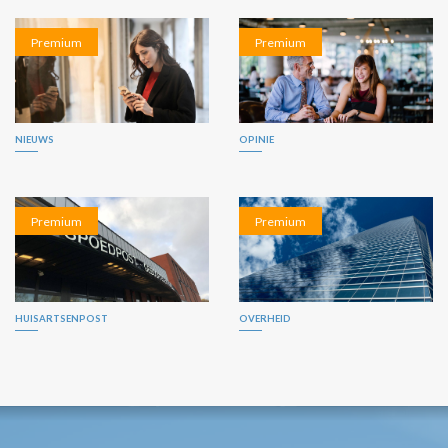
Premium
Premium
NIEUWS
OPINIE
Premium
Premium
HUISARTSENPOST
OVERHEID