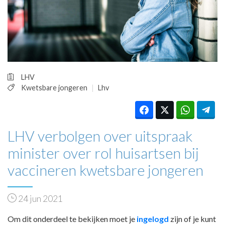
HUISARTSENPOST
PRAKTIJKZAKEN
TARIEVEN
VPHUISARTSEN
MEDISCHE VAKHANDEL
INLOGGEN
LHV
REGISTRATIE
Kwetsbare jongeren
Lhv
LHV verbolgen over uitspraak
minister over rol huisartsen bij
vaccineren kwetsbare jongeren
24 jun 2021
Om dit onderdeel te bekijken moet je
ingelogd
zijn of je kunt