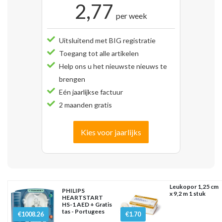
2,77
per week
Uitsluitend met BIG registratie
Toegang tot alle artikelen
Help ons u het nieuwste nieuws te
brengen
Eén jaarlijkse factuur
2 maanden gratis
Kies voor jaarlijks
Leukopor 1,25 cm
PHILIPS
x 9,2 m 1 stuk
HEARTSTART
HS-1 AED + Gratis
tas - Portugees
€1008.26
€1.70