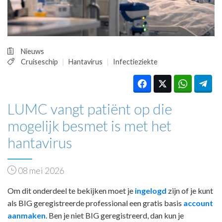
HUISARTSENPOST
PRAKTIJKZAKEN
TARIEVEN
VPHUISARTSEN
Nieuws
MEDISCHE VAKHANDEL
Cruiseschip
Hantavirus
Infectieziekte
INLOGGEN
REGISTRATIE
LUMC vangt patiënt op die
mogelijk besmet is met het
hantavirus
08 mei 2026
Om dit onderdeel te bekijken moet je
ingelogd
zijn of je kunt
als BIG geregistreerde professional een gratis basis
account
aanmaken
. Ben je niet BIG geregistreerd, dan kun je