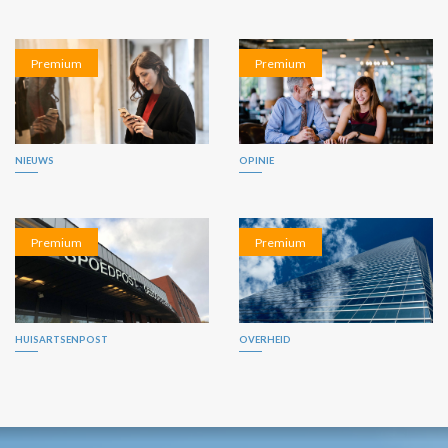
Premium
Premium
NIEUWS
OPINIE
Premium
Premium
HUISARTSENPOST
OVERHEID