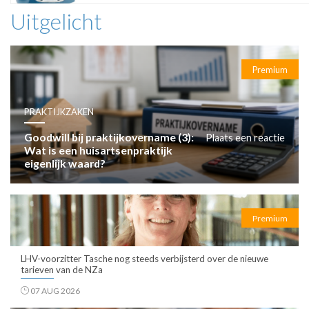
Uitgelicht
Premium
PRAKTIJKZAKEN
Goodwill bij praktijkovername (3):
Plaats een reactie
Wat is een huisartsenpraktijk
eigenlijk waard?
Premium
LHV-voorzitter Tasche nog steeds verbijsterd over de nieuwe
tarieven van de NZa
07 AUG 2026