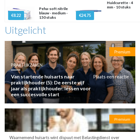
Huidcurette - 4
mm - 10 stuks
Peha-soft nitrile
blauw - medium -
€8.22
€24.75
150 stuks
Uitgelicht
Premium
PRAKTIJKZAKEN
Van startende huisarts naar
Plaats een reactie
praktijkhouder (5): De eerste vijf
jaar als praktijkhouder: lessen voor
een succesvolle start
Premium
Waarnemend huisarts wint dispuut met Belastingdienst over