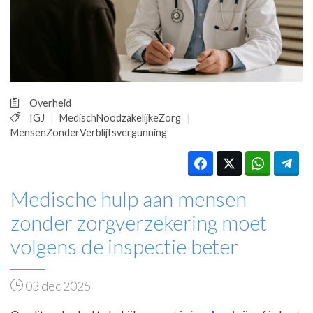
HUISARTSENPOST
PRAKTIJKZAKEN
TARIEVEN
VPHUISARTSEN
MEDISCHE VAKHANDEL
INLOGGEN
Overheid
REGISTRATIE
IGJ
MedischNoodzakelijkeZorg
MensenZonderVerblijfsvergunning
Medische hulp aan mensen
zonder zorgverzekering moet
volgens de inspectie beter
03 dec 2025