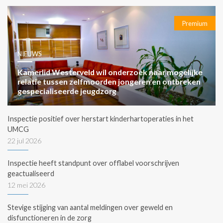
Premium
NIEUWS
Kamerlid Westerveld wil onderzoek naar mogelijke
relatie tussen zelfmoorden jongeren en ontbreken
gespecialiseerde jeugdzorg
Inspectie positief over herstart kinderhartoperaties in het
UMCG
22 jul 2026
Inspectie heeft standpunt over offlabel voorschrijven
geactualiseerd
12 mei 2026
Stevige stijging van aantal meldingen over geweld en
disfunctioneren in de zorg