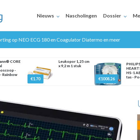
Nieuws
Nascholingen
Dossier
Me
rting op NEO ECG 180 en Coagulator Diatermo en meer
mann® CORE
Leukopor 1,25 cm
PHILIP
al
x 9,2 m 1 stuk
HEART
hoscoop -
HS-1 AE
- Rainbow
tas - Po
€1.70
€1008.26
ERAARS