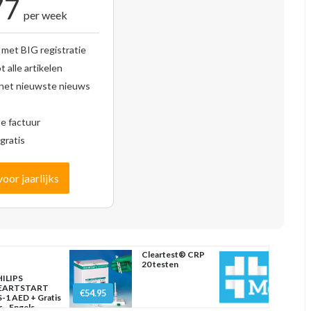
77
per week
 met BIG registratie
 alle artikelen
 het nieuwste nieuws
se factuur
gratis
voor jaarlijks
Cleartest® CRP
20 testen
ILIPS
EARTSTART
€54.95
-1 AED + Gratis
s - Engels