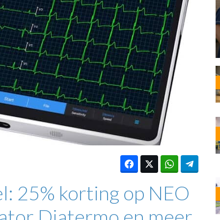
OST
EN
N
ANDEL
l: 25% korting op NEO
ator Diatermo en meer