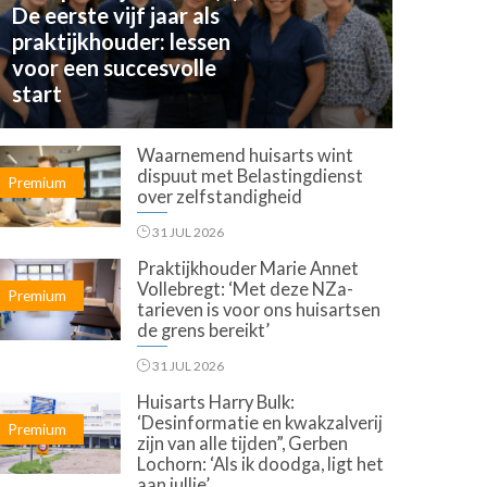
De eerste vijf jaar als
praktijkhouder: lessen
voor een succesvolle
start
Waarnemend huisarts wint
dispuut met Belastingdienst
Premium
over zelfstandigheid
31 JUL 2026
Praktijkhouder Marie Annet
Vollebregt: ‘Met deze NZa-
Premium
tarieven is voor ons huisartsen
de grens bereikt’
31 JUL 2026
Huisarts Harry Bulk:
‘Desinformatie en kwakzalverij
Premium
zijn van alle tijden”, Gerben
Lochorn: ‘Als ik doodga, ligt het
aan jullie’