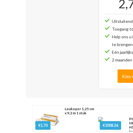
2,
Uitsluitend
Toegang tot
Help ons u
te brengen
Eén jaarlijk
2 maanden 
Kies 
Leukopor 1,25 cm
x 9,2 m 1 stuk
PH
H
€1.70
€1008.26
HS
ta