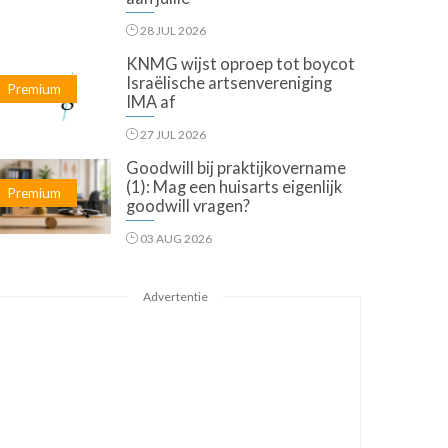
28 JUL 2026
KNMG wijst oproep tot boycot
Israëlische artsenvereniging
Premium
IMA af
27 JUL 2026
Goodwill bij praktijkovername
(1): Mag een huisarts eigenlijk
Premium
goodwill vragen?
03 AUG 2026
Advertentie