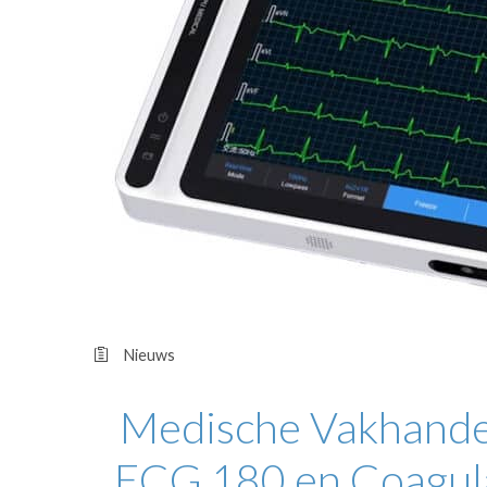
OPINIE
HUISARTSENP
PRAKTIJKZAK
TARIEVEN
VPHUISARTSE
MEDISCHE VAKH
INLOGGEN
REGISTRATIE
Nieuws
Medische Vakhande
ECG 180 en Coagul