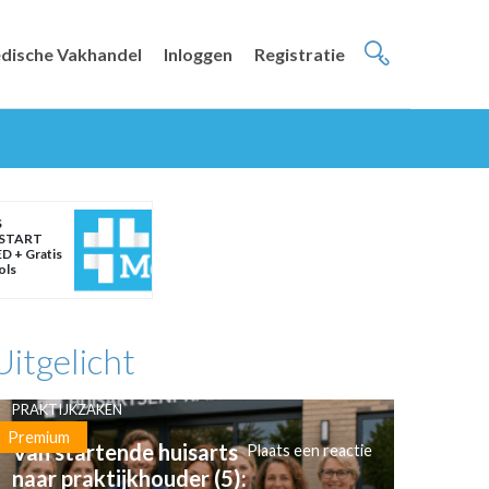
dische Vakhandel
Inloggen
Registratie
S
START
D + Gratis
ols
Uitgelicht
PRAKTIJKZAKEN
Premium
Van startende huisarts
Plaats een reactie
naar praktijkhouder (5):