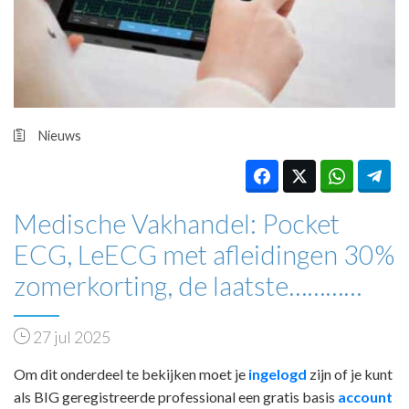
HUISARTSENPOST
PRAKTIJKZAKEN
TARIEVEN
VPHUISARTSEN
MEDISCHE VAKHANDEL
INLOGGEN
Nieuws
REGISTRATIE
Medische Vakhandel: Pocket
ECG, LeECG met afleidingen 30%
zomerkorting, de laatste…………
27 jul 2025
Om dit onderdeel te bekijken moet je
ingelogd
zijn of je kunt
als BIG geregistreerde professional een gratis basis
account