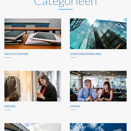
Categorieën
NASCHOLINGEN
ZORGVERZEKERAARS
NIEUWS
OPINIE