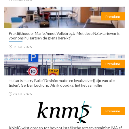
Premium
Praktijkhouder Marie Annet Vollebregt: ‘Met deze NZa-tarieven is
voor ons huisartsen de grens bereikt’
31 JUL 2026
Premium
Huisarts Harry Bulk: ‘Desinformatie en kwakzalverij zijn van alle
tijden”, Gerben Lochorn: ‘Als ik doodga, ligt het aan jullie’
28 JUL 2026
Premium
KNMG wijst oproep tot boycot Israëlische artsenvereniging IMA af