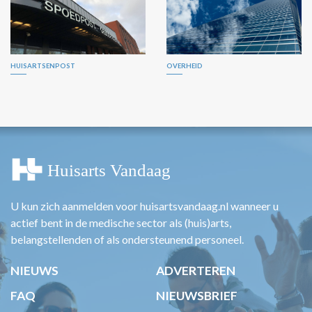
HUISARTSENPOST
OVERHEID
U kun zich aanmelden voor huisartsvandaag.nl wanneer u
actief bent in de medische sector als (huis)arts,
belangstellenden of als ondersteunend personeel.
NIEUWS
ADVERTEREN
FAQ
NIEUWSBRIEF