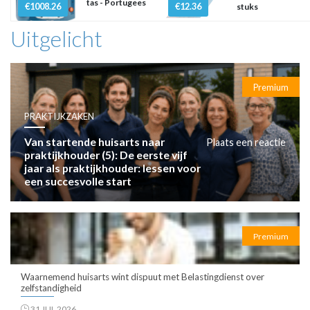
tas - Portugees
€1008.26
€12.36
stuks
Uitgelicht
Premium
PRAKTIJKZAKEN
Van startende huisarts naar
Plaats een reactie
praktijkhouder (5): De eerste vijf
jaar als praktijkhouder: lessen voor
een succesvolle start
Premium
Waarnemend huisarts wint dispuut met Belastingdienst over
zelfstandigheid
31 JUL 2026