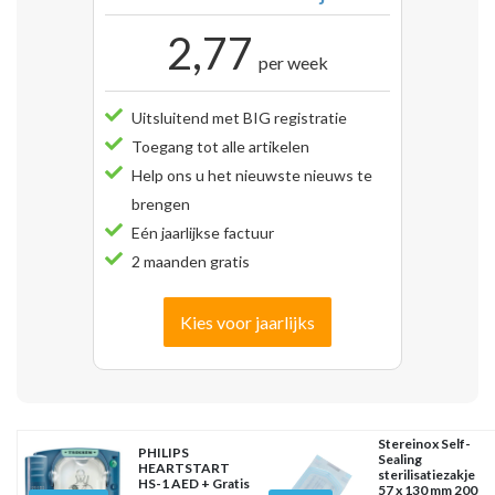
2,77
per week
Uitsluitend met BIG registratie
Toegang tot alle artikelen
Help ons u het nieuwste nieuws te
brengen
Eén jaarlijkse factuur
2 maanden gratis
Kies voor jaarlijks
Stereinox Self-
PHILIPS
Sealing
HEARTSTART
sterilisatiezakje
HS-1 AED + Gratis
57 x 130 mm 200