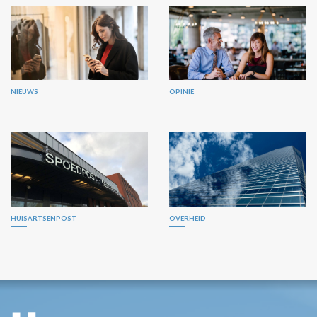
NIEUWS
OPINIE
HUISARTSENPOST
OVERHEID