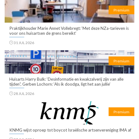
Premium
Praktijkhouder Marie Annet Vollebregt: ‘Met deze NZa-tarieven is
voor ons huisartsen de grens bereikt’
31 JUL 2026
Premium
Huisarts Harry Bulk: ‘Desinformatie en kwakzalverij zijn van alle
tijden”, Gerben Lochorn: ‘Als ik doodga, ligt het aan jullie’
28 JUL 2026
Premium
KNMG wijst oproep tot boycot Israëlische artsenvereniging IMA af