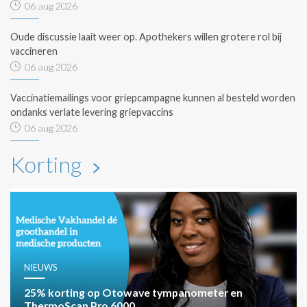
06 aug 2026
Oude discussie laait weer op. Apothekers willen grotere rol bij
vaccineren
06 aug 2026
Vaccinatiemailings voor griepcampagne kunnen al besteld worden
ondanks verlate levering griepvaccins
06 aug 2026
Korting
NIEUWS
25% korting op Otowave tympanometer en
ThermoScan Pro 6000