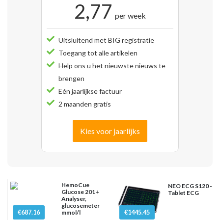
2,77
per week
Uitsluitend met BIG registratie
Toegang tot alle artikelen
Help ons u het nieuwste nieuws te
brengen
Eén jaarlijkse factuur
2 maanden gratis
Kies voor jaarlijks
HemoCue
NEO ECG S120 -
Glucose 201+
Tablet ECG
Analyser,
glucosemeter
€687.16
€1445.45
mmol/l