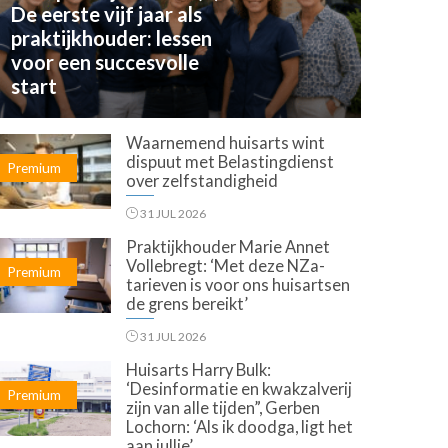
De eerste vijf jaar als
praktijkhouder: lessen
voor een succesvolle
start
Waarnemend huisarts wint
dispuut met Belastingdienst
Premium
over zelfstandigheid
31 JUL 2026
Praktijkhouder Marie Annet
Vollebregt: ‘Met deze NZa-
Premium
tarieven is voor ons huisartsen
de grens bereikt’
31 JUL 2026
Huisarts Harry Bulk:
‘Desinformatie en kwakzalverij
Premium
zijn van alle tijden”, Gerben
Lochorn: ‘Als ik doodga, ligt het
aan jullie’