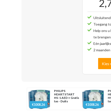
2,
Uitsluitend
Toegang tot
Help ons u
te brengen
Eén jaarlijk
2 maanden 
Kies 
PHILIPS
PH
HEARTSTART
H
HS-1 AED + Gratis
HS
tas - Duits
ta
€1008.26
€1008.26