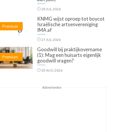
28 JUL 2026
KNMG wijst oproep tot boycot
Israëlische artsenvereniging
Premium
IMA af
27 JUL 2026
Goodwill bij praktijkovername
(1): Mag een huisarts eigenlijk
Premium
goodwill vragen?
03 AUG 2026
Advertentie