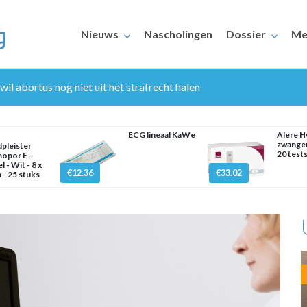
Nieuws
Nascholingen
Dossier
Me
 abortus nog niet uit het strafrecht halen
ECG lineaal KaWe
Alere 
zwanger
dpleister
20 test
opor E -
l - Wit - 8 x
€12.36
€33.02
 - 25 stuks
ERAARS