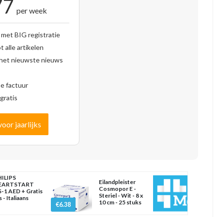
77
per week
 met BIG registratie
 alle artikelen
 het nieuwste nieuws
se factuur
gratis
voor jaarlijks
ILIPS
Eilandpleister
EARTSTART
Cosmopor E -
-1 AED + Gratis
Steriel - Wit - 8 x
s - Italiaans
10 cm - 25 stuks
€6.38