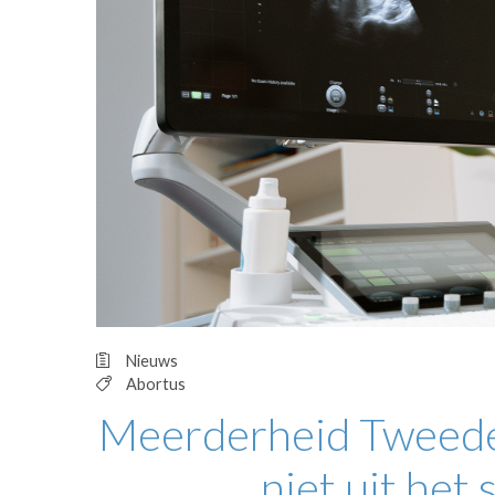
OPINIE
HUISARTSENP
PRAKTIJKZAK
TARIEVEN
VPHUISARTSE
MEDISCHE VAKH
INLOGGEN
REGISTRATIE
Nieuws
Abortus
Meerderheid Tweede
niet uit het 