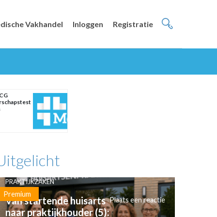
dische Vakhandel
Inloggen
Registratie
HCG
schapstest
s
Uitgelicht
PRAKTIJKZAKEN
Premium
Van startende huisarts
Plaats een reactie
naar praktijkhouder (5):