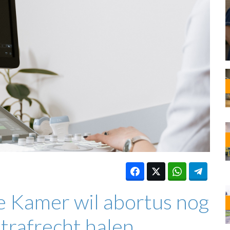
OST
EN
N
ANDEL
 Kamer wil abortus nog
strafrecht halen