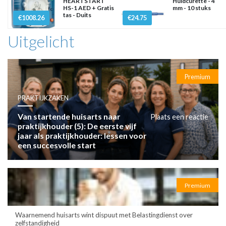
HEARTSTART
Huidcurette - 4
HS-1 AED + Gratis
mm - 10 stuks
tas - Duits
€1008.26
€24.75
Uitgelicht
Premium
PRAKTIJKZAKEN
Van startende huisarts naar
Plaats een reactie
praktijkhouder (5): De eerste vijf
jaar als praktijkhouder: lessen voor
een succesvolle start
Premium
Waarnemend huisarts wint dispuut met Belastingdienst over
zelfstandigheid