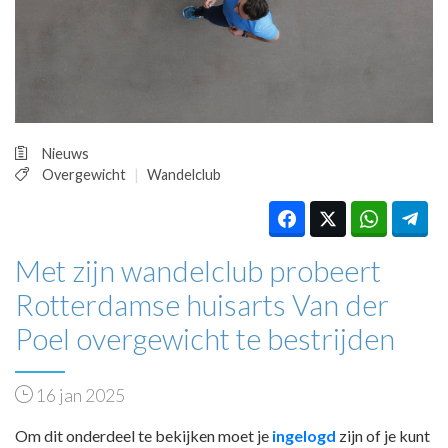
HUISARTSENPOST
PRAKTIJKZAKEN
TARIEVEN
VPHUISARTSEN
MEDISCHE VAKHANDEL
INLOGGEN
Nieuws
REGISTRATIE
Overgewicht
Wandelclub
Met zijn wandelclub probeert
Rotterdamse huisarts Van der
Poel overgewicht te bestrijden
16 jan 2025
Om dit onderdeel te bekijken moet je
ingelogd
zijn of je kunt