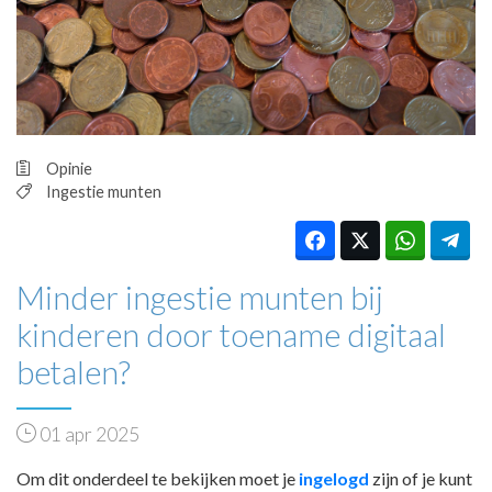
HUISARTSENPOST
PRAKTIJKZAKEN
TARIEVEN
VPHUISARTSEN
MEDISCHE VAKHANDEL
INLOGGEN
Opinie
REGISTRATIE
Ingestie munten
Minder ingestie munten bij
kinderen door toename digitaal
betalen?
01 apr 2025
Om dit onderdeel te bekijken moet je
ingelogd
zijn of je kunt