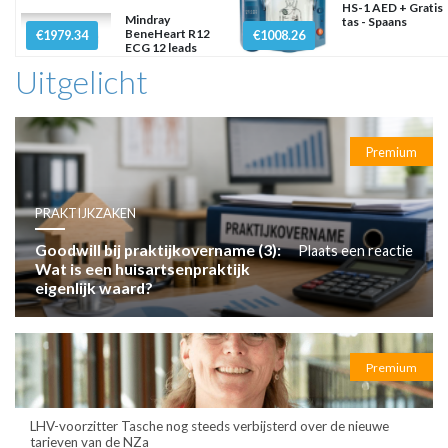
HS-1 AED + Gratis
Mindray
tas - Spaans
BeneHeart R12
€1979.34
€1008.26
ECG 12 leads
Uitgelicht
Premium
PRAKTIJKZAKEN
Goodwill bij praktijkovername (3):
Plaats een reactie
Wat is een huisartsenpraktijk
eigenlijk waard?
Premium
LHV-voorzitter Tasche nog steeds verbijsterd over de nieuwe
tarieven van de NZa