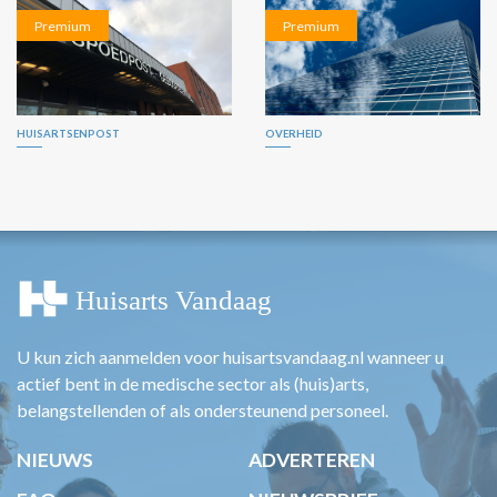
Premium
Premium
HUISARTSENPOST
OVERHEID
U kun zich aanmelden voor huisartsvandaag.nl wanneer u
actief bent in de medische sector als (huis)arts,
belangstellenden of als ondersteunend personeel.
NIEUWS
ADVERTEREN