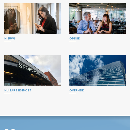
NIEUWS
OPINIE
HUISARTSENPOST
OVERHEID