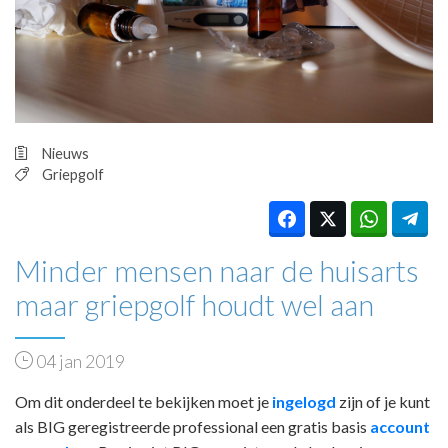
HUISARTSENPOST
PRAKTIJKZAKEN
TARIEVEN
VPHUISARTSEN
MEDISCHE VAKHANDEL
INLOGGEN
Nieuws
REGISTRATIE
Griepgolf
Minder mensen naar de huisarts
maar griepgolf houdt wel aan
04 jan 2019
Om dit onderdeel te bekijken moet je
ingelogd
zijn of je kunt
als BIG geregistreerde professional een gratis basis
account