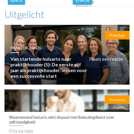
€24.75
€784.30
Uitgelicht
Premium
PRAKTIJKZAKEN
Van startende huisarts naar
Plaats een reactie
praktijkhouder (5): De eerste vijf
jaar als praktijkhouder: lessen voor
een succesvolle start
Premium
Waarnemend huisarts wint dispuut met Belastingdienst over
zelfstandigheid
31 JUL 2026