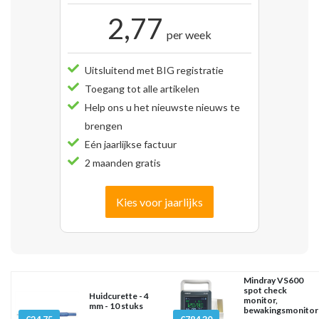
2,77
per week
Uitsluitend met BIG registratie
Toegang tot alle artikelen
Help ons u het nieuwste nieuws te
brengen
Eén jaarlijkse factuur
2 maanden gratis
Kies voor jaarlijks
Mindray VS600
spot check
Huidcurette - 4
monitor,
mm - 10 stuks
bewakingsmonitor