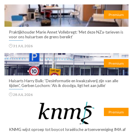
Premium
Praktijkhouder Marie Annet Vollebregt: ‘Met deze NZa-tarieven is
voor ons huisartsen de grens bereikt’
31 JUL 2026
Premium
Huisarts Harry Bulk: ‘Desinformatie en kwakzalverij zijn van alle
tijden”, Gerben Lochorn: ‘Als ik doodga, ligt het aan jullie’
28 JUL 2026
Premium
KNMG wijst oproep tot boycot Israëlische artsenvereniging IMA af