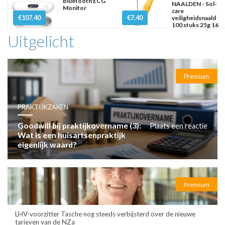
Bluetooth ECG
NAALDEN - Sol-
Monitor
care
€107.40
€7.40
veiligheidsnaald
100 stuks 25g 16
mm x
Uitgelicht
Premium
PRAKTIJKZAKEN
Goodwill bij praktijkovername (3):
Plaats een reactie
Wat is een huisartsenpraktijk
eigenlijk waard?
Premium
LHV-voorzitter Tasche nog steeds verbijsterd over de nieuwe
tarieven van de NZa