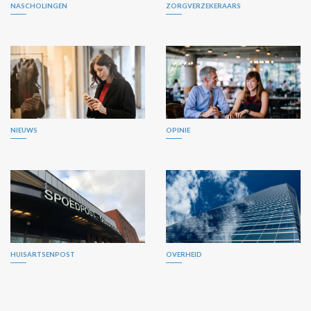
NASCHOLINGEN
ZORGVERZEKERAARS
NIEUWS
OPINIE
HUISARTSENPOST
OVERHEID