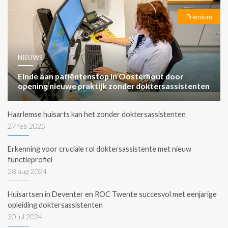
Premium
NIEUWS
Einde aan patiëntenstop in Oosterhout door
opening nieuwe praktijk zonder doktersassistenten
Haarlemse huisarts kan het zonder doktersassistenten
27 feb 2025
Erkenning voor cruciale rol doktersassistente met nieuw
functieprofiel
28 aug 2024
Huisartsen in Deventer en ROC Twente succesvol met eenjarige
opleiding doktersassistenten
30 jul 2024