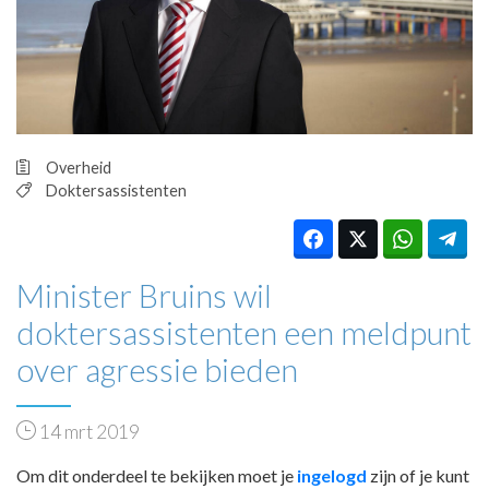
HUISARTSENPOST
PRAKTIJKZAKEN
TARIEVEN
VPHUISARTSEN
MEDISCHE VAKHANDEL
INLOGGEN
Overheid
REGISTRATIE
Doktersassistenten
Minister Bruins wil
doktersassistenten een meldpunt
over agressie bieden
14 mrt 2019
Om dit onderdeel te bekijken moet je
ingelogd
zijn of je kunt