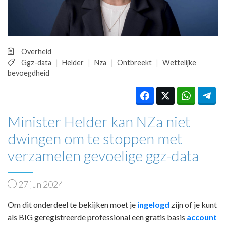
HUISARTSENPOST
PRAKTIJKZAKEN
TARIEVEN
VPHUISARTSEN
Overheid
MEDISCHE VAKHANDEL
Ggz-data
Helder
Nza
Ontbreekt
Wettelijke
INLOGGEN
bevoegdheid
REGISTRATIE
Minister Helder kan NZa niet
dwingen om te stoppen met
verzamelen gevoelige ggz-data
27 jun 2024
Om dit onderdeel te bekijken moet je
ingelogd
zijn of je kunt
als BIG geregistreerde professional een gratis basis
account