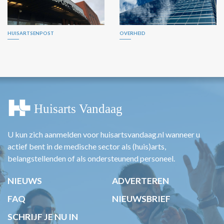
HUISARTSENPOST
OVERHEID
U kun zich aanmelden voor huisartsvandaag.nl wanneer u
actief bent in de medische sector als (huis)arts,
belangstellenden of als ondersteunend personeel.
NIEUWS
ADVERTEREN
FAQ
NIEUWSBRIEF
SCHRIJF JE NU IN