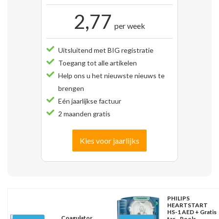
2,77
per week
Uitsluitend met BIG registratie
Toegang tot alle artikelen
Help ons u het nieuwste nieuws te
brengen
Eén jaarlijkse factuur
2 maanden gratis
Kies voor jaarlijks
PHILIPS
HEARTSTART
HS-1 AED + Gratis
Coagulator
tas - Pools