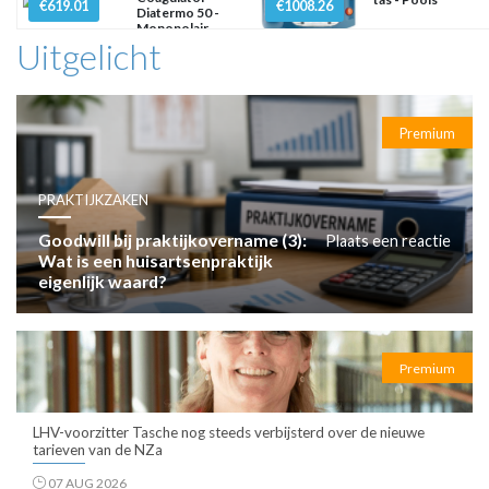
€619.01
€1008.26
Diatermo 50 -
Monopolair
Uitgelicht
Premium
PRAKTIJKZAKEN
Goodwill bij praktijkovername (3):
Plaats een reactie
Wat is een huisartsenpraktijk
eigenlijk waard?
Premium
LHV-voorzitter Tasche nog steeds verbijsterd over de nieuwe
tarieven van de NZa
07 AUG 2026