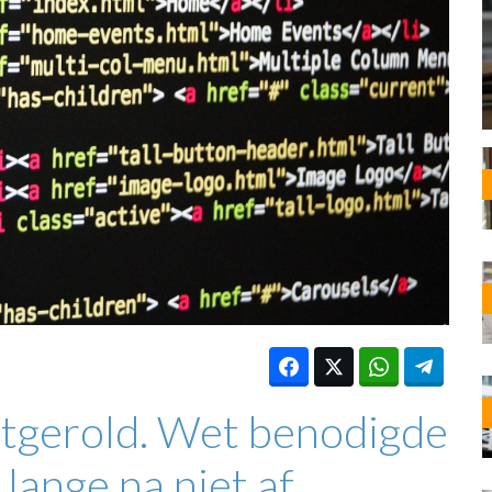
OST
EN
N
ANDEL
uitgerold. Wet benodigde
 lange na niet af