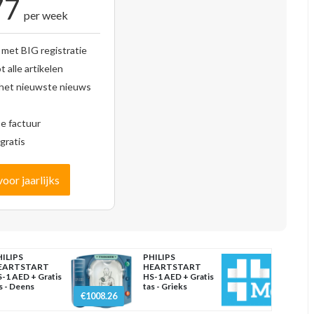
77
per week
 met BIG registratie
 alle artikelen
 het nieuwste nieuws
se factuur
gratis
voor jaarlijks
ILIPS
PHILIPS
EARTSTART
HEARTSTART
-1 AED + Gratis
HS-1 AED + Gratis
s - Deens
tas - Grieks
€1008.26