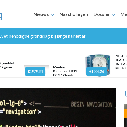
Nieuws
Nascholingen
Dossier
Me
 Wet benodigde grondslag bij lange na niet af
PHILIP
HEART
lijmiddel
HS-1 AE
82 gram
Mindray
tas - D
BeneHeart R12
€1979.34
€1008.26
ECG 12 leads
ERAARS