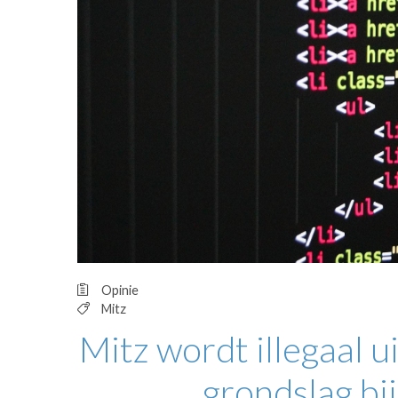
OPINIE
HUISARTSENP
PRAKTIJKZAK
TARIEVEN
VPHUISARTSE
MEDISCHE VAKH
INLOGGEN
REGISTRATIE
Opinie
Mitz
Mitz wordt illegaal 
grondslag bij