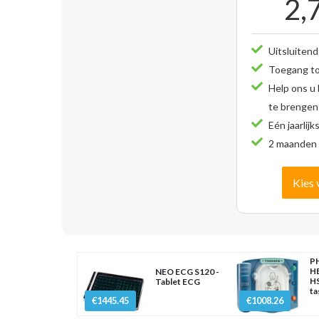
2,
Uitsluitend
Toegang tot
Help ons u
te brengen
Eén jaarlijk
2 maanden 
Kies 
PH
H
NEO ECG S120 -
HS
Tablet ECG
ta
€1445.45
€1008.26