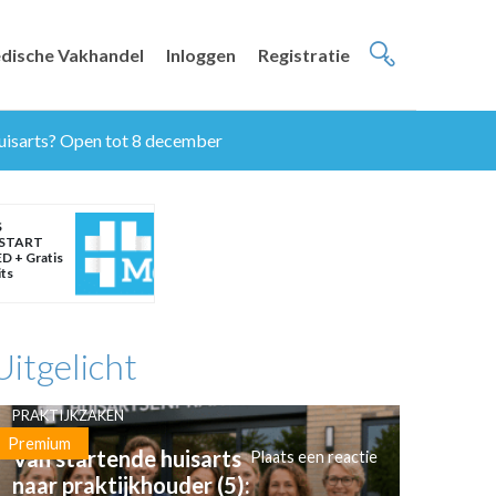
dische Vakhandel
Inloggen
Registratie
uisarts? Open tot 8 december
S
START
D + Gratis
its
Uitgelicht
PRAKTIJKZAKEN
Premium
Van startende huisarts
Plaats een reactie
naar praktijkhouder (5):