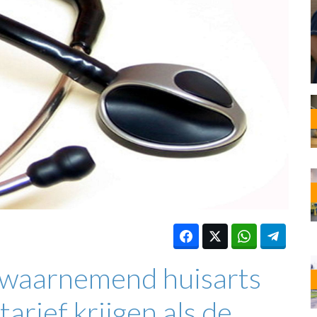
OST
EN
N
ANDEL
 waarnemend huisarts
rief krijgen als de