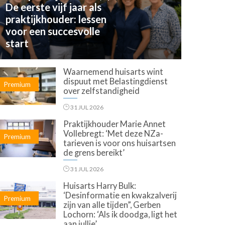
De eerste vijf jaar als
praktijkhouder: lessen
voor een succesvolle
start
Waarnemend huisarts wint
dispuut met Belastingdienst
Premium
over zelfstandigheid
31 JUL 2026
Praktijkhouder Marie Annet
Vollebregt: ‘Met deze NZa-
Premium
tarieven is voor ons huisartsen
de grens bereikt’
31 JUL 2026
Huisarts Harry Bulk:
‘Desinformatie en kwakzalverij
Premium
zijn van alle tijden”, Gerben
Lochorn: ‘Als ik doodga, ligt het
aan jullie’