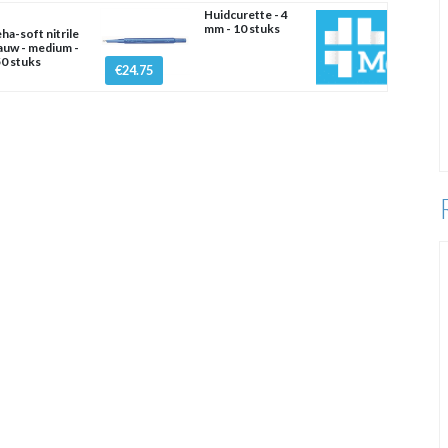
Huidcurette - 4
mm - 10 stuks
ha-soft nitrile
auw - medium -
0 stuks
€24.75