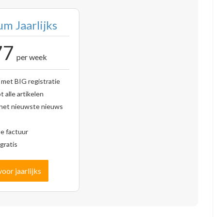
m Jaarlijks
77
per week
 met BIG registratie
 alle artikelen
 het nieuwste nieuws
se factuur
gratis
voor jaarlijks