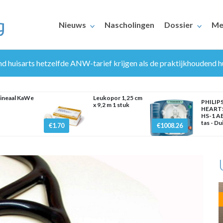
Nieuws
Nascholingen
Dossier
Me
 huisarts hetzelfde ANW-tarief krijgen als de praktijkhoudend h
lineaal KaWe
Leukopor 1,25 cm
PHILIP
x 9,2 m 1 stuk
HEART
HS-1 AE
tas - Du
€1.70
€1008.26
ERAARS