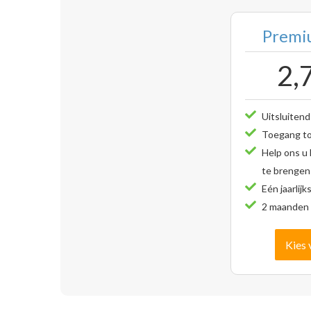
Premiu
2,
Uitsluitend
Toegang tot
Help ons u
te brengen
Eén jaarlijk
2 maanden 
Kies 