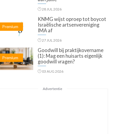
28 JUL 2026
KNMG wijst oproep tot boycot
Israëlische artsenvereniging
Premium
IMA af
27 JUL 2026
Goodwill bij praktijkovername
(1): Mag een huisarts eigenlijk
Premium
goodwill vragen?
03 AUG 2026
Advertentie