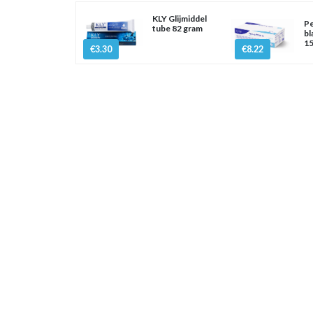
KLY Glijmiddel
Pe
tube 82 gram
bl
15
€3.30
€8.22