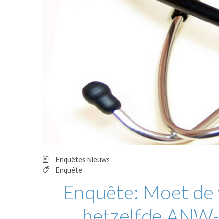
OPINIE
HUISARTSENP
PRAKTIJKZAK
TARIEVEN
VPHUISARTSE
MEDISCHE VAKH
INLOGGEN
REGISTRATIE
Enquêtes
Nieuws
Enquête
Enquête: Moet de
hetzelfde ANW-ta