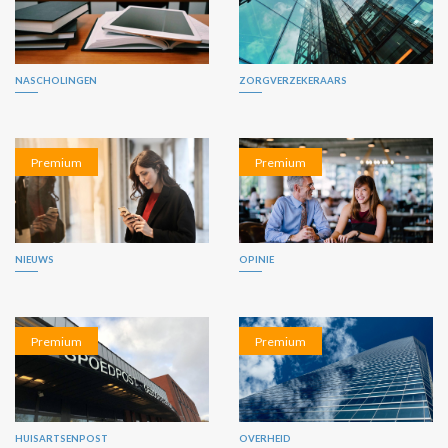
NASCHOLINGEN
ZORGVERZEKERAARS
Premium
Premium
NIEUWS
OPINIE
Premium
Premium
HUISARTSENPOST
OVERHEID