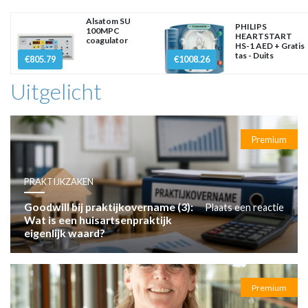
Alsatom SU
PHILIPS
100MPC
HEARTSTART
coagulator
HS-1 AED + Gratis
tas - Duits
€805.79
€1008.26
Uitgelicht
Premium
PRAKTIJKZAKEN
Goodwill bij praktijkovername (3):
Plaats een reactie
Wat is een huisartsenpraktijk
eigenlijk waard?
Premium