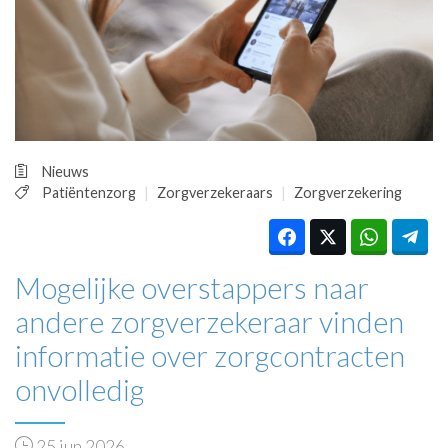
HUISARTSENPOST
PRAKTIJKZAKEN
TARIEVEN
VPHUISARTSEN
MEDISCHE VAKHANDEL
INLOGGEN
REGISTRATIE
Nieuws
Patiëntenzorg
Zorgverzekeraars
Zorgverzekering
Mogelijke overstappers naar
andere zorgverzekeraar vinden
informatie over zorgcontracten
onvolledig
25 jun 2026