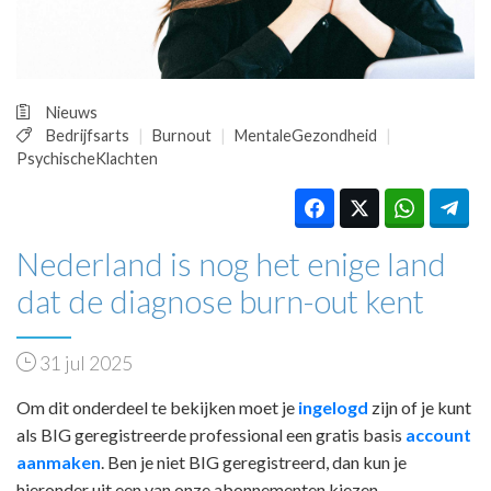
HUISARTSENPOST
PRAKTIJKZAKEN
TARIEVEN
VPHUISARTSEN
Nieuws
MEDISCHE VAKHANDEL
Bedrijfsarts
Burnout
MentaleGezondheid
INLOGGEN
PsychischeKlachten
REGISTRATIE
Nederland is nog het enige land
dat de diagnose burn-out kent
31 jul 2025
Om dit onderdeel te bekijken moet je
ingelogd
zijn of je kunt
als BIG geregistreerde professional een gratis basis
account
aanmaken
. Ben je niet BIG geregistreerd, dan kun je
hieronder uit een van onze abonnementen kiezen.