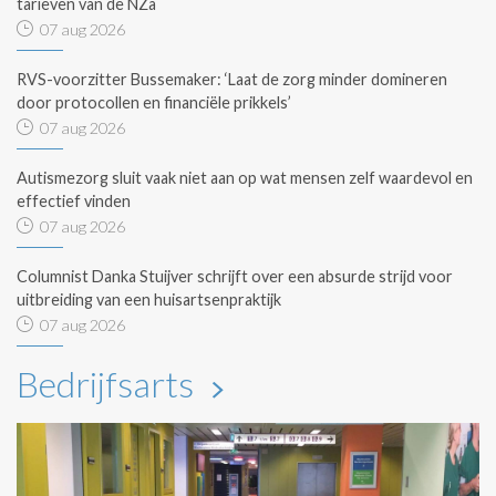
tarieven van de NZa
07 aug 2026
RVS-voorzitter Bussemaker: ‘Laat de zorg minder domineren
door protocollen en financiële prikkels’
07 aug 2026
Autismezorg sluit vaak niet aan op wat mensen zelf waardevol en
effectief vinden
07 aug 2026
Columnist Danka Stuijver schrijft over een absurde strijd voor
uitbreiding van een huisartsenpraktijk
07 aug 2026
Bedrijfsarts