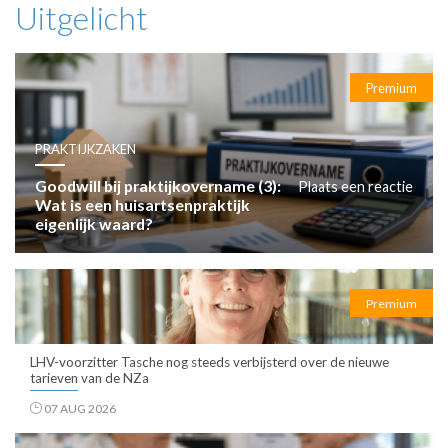
Uitgelicht
Premium
PRAKTIJKZAKEN
Goodwill bij praktijkovername (3):
Plaats een reactie
Wat is een huisartsenpraktijk
eigenlijk waard?
Premium
LHV-voorzitter Tasche nog steeds verbijsterd over de nieuwe
tarieven van de NZa
07 AUG 2026