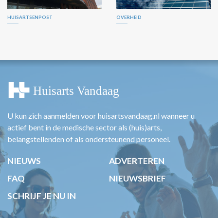
HUISARTSENPOST
OVERHEID
U kun zich aanmelden voor huisartsvandaag.nl wanneer u
actief bent in de medische sector als (huis)arts,
belangstellenden of als ondersteunend personeel.
NIEUWS
ADVERTEREN
FAQ
NIEUWSBRIEF
SCHRIJF JE NU IN