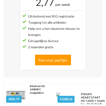
2,77
per week
Uitsluitend met BIG registratie
Toegang tot alle artikelen
Help ons u het nieuwste nieuws te
brengen
Eén jaarlijkse factuur
2 maanden gratis
Kies voor jaarlijks
Alsatom SU
100MPC
coagulator
PHILIPS
HEARTSTART
€805.79
€1008.26
HS-1 AED + Gratis
tas - Nederlands