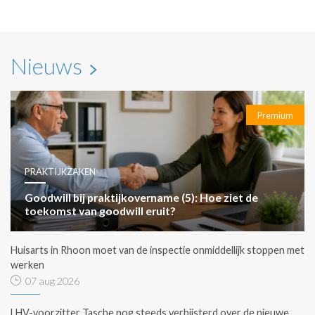
Nieuws
Premium
PRAKTIJKZAKEN
Goodwill bij praktijkovername (5): Hoe ziet de
toekomst van goodwill eruit?
Huisarts in Rhoon moet van de inspectie onmiddellijk stoppen met
werken
07 aug 2026
LHV-voorzitter Tasche nog steeds verbijsterd over de nieuwe