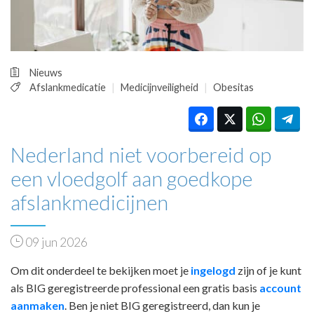
HUISARTSENPOST
PRAKTIJKZAKEN
TARIEVEN
VPHUISARTSEN
Nieuws
MEDISCHE VAKHANDEL
Afslankmedicatie
Medicijnveiligheid
Obesitas
INLOGGEN
REGISTRATIE
Nederland niet voorbereid op
een vloedgolf aan goedkope
afslankmedicijnen
09 jun 2026
Om dit onderdeel te bekijken moet je
ingelogd
zijn of je kunt
als BIG geregistreerde professional een gratis basis
account
aanmaken
. Ben je niet BIG geregistreerd, dan kun je