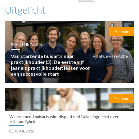
Uitgelicht
Premium
PRAKTIJKZAKEN
Van startende huisarts naar
Plaats een reactie
praktijkhouder (5): De eerste vijf
jaar als praktijkhouder: lessen voor
een succesvolle start
Premium
Waarnemend huisarts wint dispuut met Belastingdienst over
zelfstandigheid
31 JUL 2026