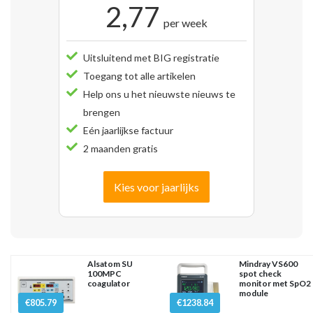
2,77
per week
Uitsluitend met BIG registratie
Toegang tot alle artikelen
Help ons u het nieuwste nieuws te
brengen
Eén jaarlijkse factuur
2 maanden gratis
Kies voor jaarlijks
Alsatom SU
Mindray VS600
100MPC
spot check
coagulator
monitor met SpO2
module
€805.79
€1238.84