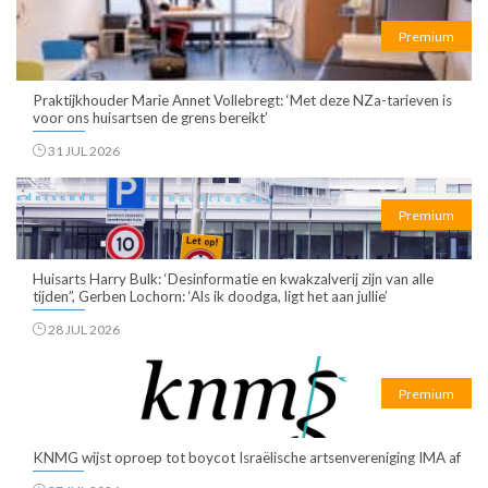
Premium
Praktijkhouder Marie Annet Vollebregt: ‘Met deze NZa-tarieven is
voor ons huisartsen de grens bereikt’
31 JUL 2026
Premium
Huisarts Harry Bulk: ‘Desinformatie en kwakzalverij zijn van alle
tijden”, Gerben Lochorn: ‘Als ik doodga, ligt het aan jullie’
28 JUL 2026
Premium
KNMG wijst oproep tot boycot Israëlische artsenvereniging IMA af