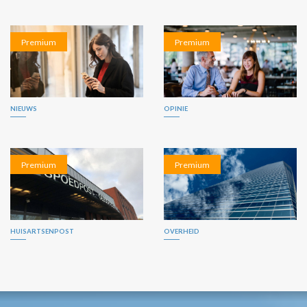
Premium
Premium
NIEUWS
OPINIE
Premium
Premium
HUISARTSENPOST
OVERHEID