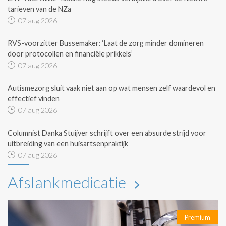
tarieven van de NZa
07 aug 2026
RVS-voorzitter Bussemaker: ‘Laat de zorg minder domineren
door protocollen en financiële prikkels’
07 aug 2026
Autismezorg sluit vaak niet aan op wat mensen zelf waardevol en
effectief vinden
07 aug 2026
Columnist Danka Stuijver schrijft over een absurde strijd voor
uitbreiding van een huisartsenpraktijk
07 aug 2026
Afslankmedicatie
Premium