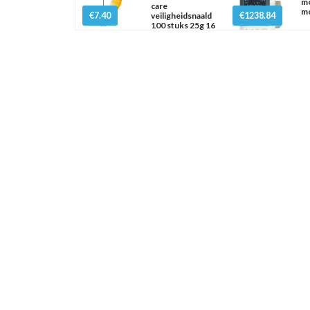
mo
care
m
€7.40
€1238.84
veiligheidsnaald
100 stuks 25g 16
mm x