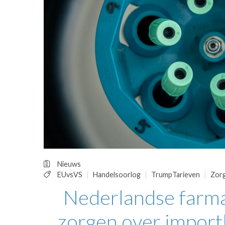
OPINIE
HUISARTSENP
PRAKTIJKZAK
TARIEVEN
VPHUISARTSE
MEDISCHE VAKH
INLOGGEN
REGISTRATIE
Nieuws
EUvsVS
Handelsoorlog
TrumpTarieven
Zor
Nederlandse farma
zorgen over import