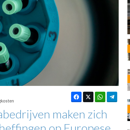
OST
EN
N
ANDEL
gkosten
bedrijven maken zich
heffingen op Europese