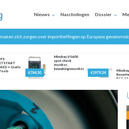
Nieuws
Nascholingen
Dossier
Me
maken zich zorgen over importheffingen op Europese geneesmid
Mindray VS600
IPS
spot check
RTSTART
monitor,
AED + Gratis
bewakingsmonitor
Mindra
 Pools
€784.30
€1979.34
BeneHe
ERAARS
ECG 12 