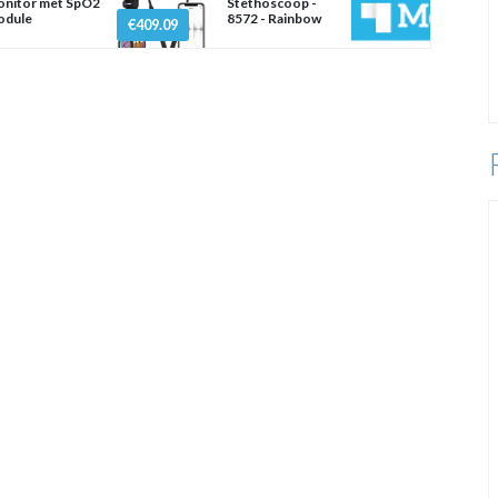
nitor met SpO2
Stethoscoop -
odule
8572 - Rainbow
€409.09