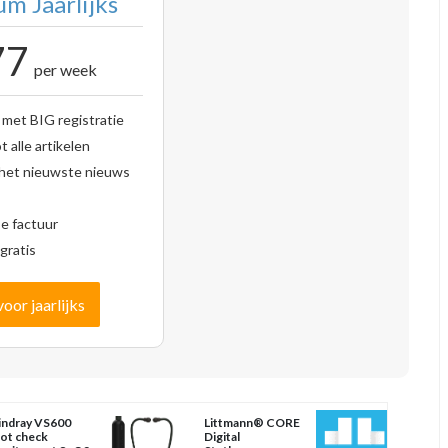
m Jaarlijks
77
per week
 met BIG registratie
 alle artikelen
 het nieuwste nieuws
se factuur
gratis
voor jaarlijks
ndray VS600
Littmann® CORE
ot check
Digital