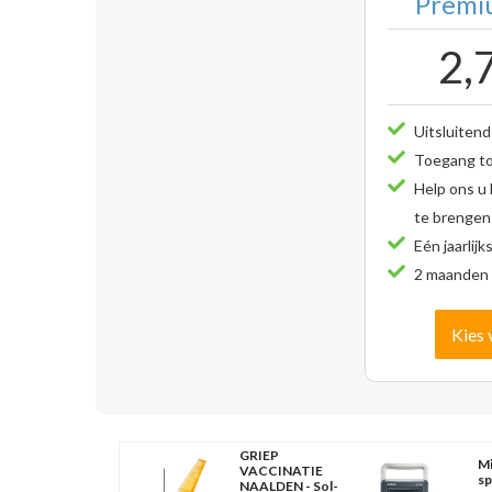
Premiu
2,
Uitsluitend
Toegang tot
Help ons u
te brengen
Eén jaarlijk
2 maanden 
Kies 
GRIEP
Mi
VACCINATIE
sp
NAALDEN - Sol-