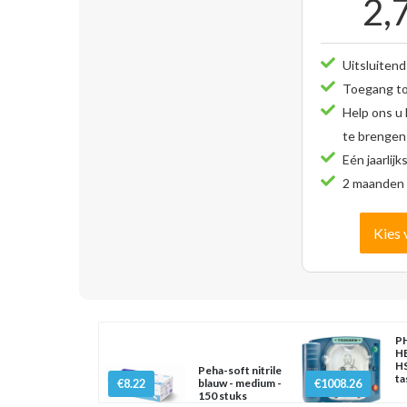
2,
Uitsluitend
Toegang tot
Help ons u
te brengen
Eén jaarlijk
2 maanden 
Kies 
PH
H
HS
Peha-soft nitrile
ta
€8.22
blauw - medium -
€1008.26
150 stuks