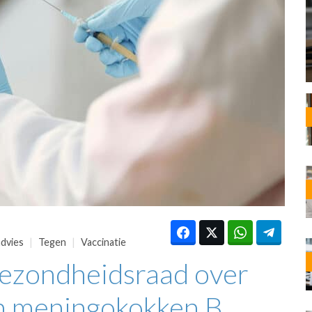
OST
EN
N
ANDEL
advies
Tegen
Vaccinatie
Gezondheidsraad over
en meningokokken B