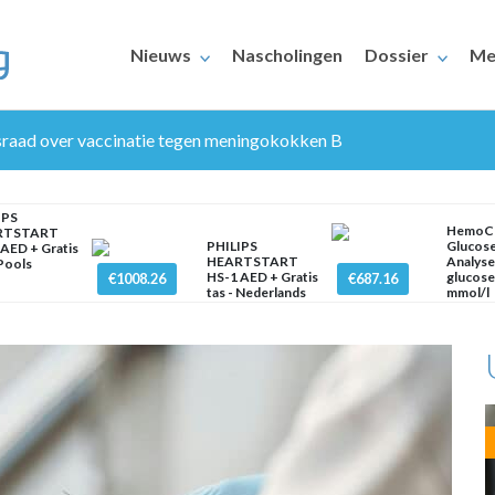
Nieuws
Nascholingen
Dossier
Me
raad over vaccinatie tegen meningokokken B
IPS
HemoC
RTSTART
PHILIPS
Glucos
AED + Gratis
HEARTSTART
Analyse
 Pools
HS-1 AED + Gratis
glucos
€1008.26
€687.16
tas - Nederlands
mmol/l
ERAARS