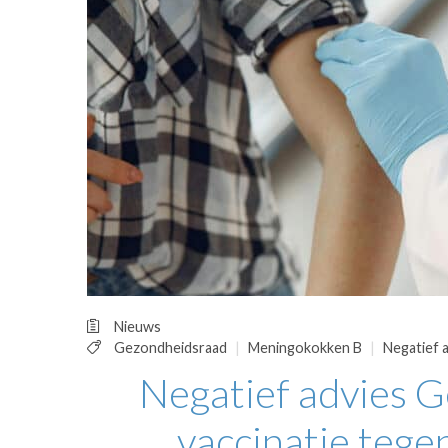
OPINIE
HUISARTSENP
PRAKTIJKZAK
TARIEVEN
VPHUISARTSE
MEDISCHE VAKH
INLOGGEN
REGISTRATIE
Nieuws
Gezondheidsraad
Meningokokken B
Negatief 
Negatief advies 
vaccinatie teg