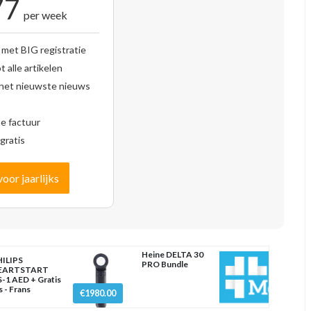
77
per week
 met BIG registratie
 alle artikelen
 het nieuwste nieuws
se factuur
gratis
voor jaarlijks
Heine DELTA 30
ILIPS
PRO Bundle
EARTSTART
-1 AED + Gratis
s - Frans
€1980.00