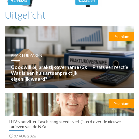
€1445.45
€1238.84
Uitgelicht
Premium
PRAKTIJKZAKEN
Goodwill bij praktijkovername (3):
Plaats een reactie
Wat is een huisartsenpraktijk
eigenlijk waard?
Premium
LHV-voorzitter Tasche nog steeds verbijsterd over de nieuwe
tarieven van de NZa
07 AUG 2026