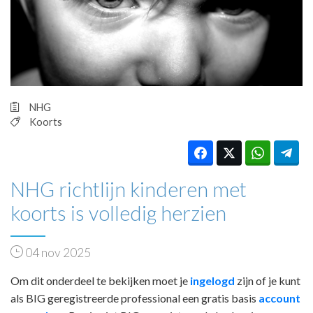
HUISARTSENPOST
PRAKTIJKZAKEN
TARIEVEN
VPHUISARTSEN
MEDISCHE VAKHANDEL
INLOGGEN
NHG
REGISTRATIE
Koorts
NHG richtlijn kinderen met
koorts is volledig herzien
04 nov 2025
Om dit onderdeel te bekijken moet je
ingelogd
zijn of je kunt
als BIG geregistreerde professional een gratis basis
account