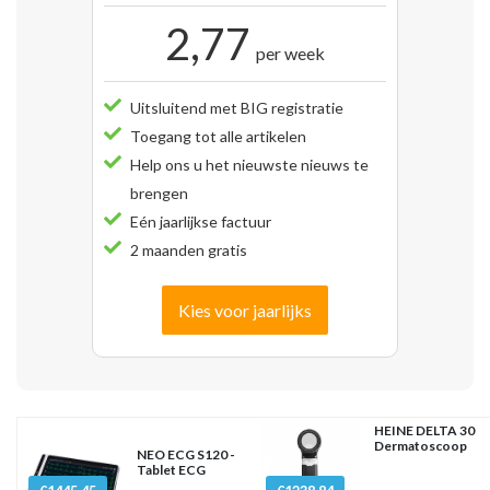
2,77
per week
Uitsluitend met BIG registratie
Toegang tot alle artikelen
Help ons u het nieuwste nieuws te
brengen
Eén jaarlijkse factuur
2 maanden gratis
Kies voor jaarlijks
HEINE DELTA 30
Dermatoscoop
NEO ECG S120 -
Tablet ECG